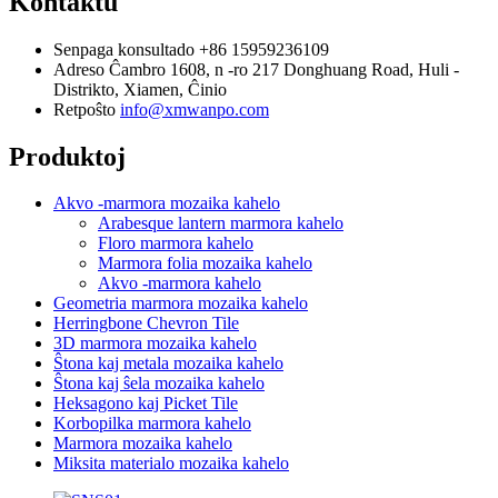
Kontaktu
Senpaga konsultado
+86 15959236109
Adreso
Ĉambro 1608, n -ro 217 Donghuang Road, Huli -
Distrikto, Xiamen, Ĉinio
Retpoŝto
info@xmwanpo.com
Produktoj
Akvo -marmora mozaika kahelo
Arabesque lantern marmora kahelo
Floro marmora kahelo
Marmora folia mozaika kahelo
Akvo -marmora kahelo
Geometria marmora mozaika kahelo
Herringbone Chevron Tile
3D marmora mozaika kahelo
Ŝtona kaj metala mozaika kahelo
Ŝtona kaj ŝela mozaika kahelo
Heksagono kaj Picket Tile
Korbopilka marmora kahelo
Marmora mozaika kahelo
Miksita materialo mozaika kahelo