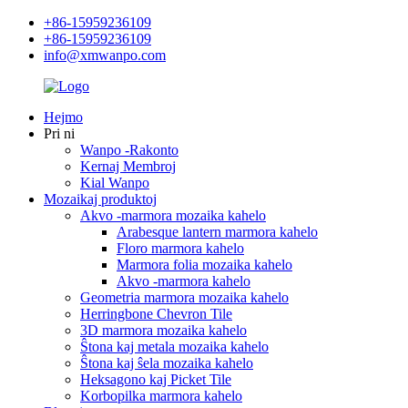
+86-15959236109
+86-15959236109
info@xmwanpo.com
Hejmo
Pri ni
Wanpo -Rakonto
Kernaj Membroj
Kial Wanpo
Mozaikaj produktoj
Akvo -marmora mozaika kahelo
Arabesque lantern marmora kahelo
Floro marmora kahelo
Marmora folia mozaika kahelo
Akvo -marmora kahelo
Geometria marmora mozaika kahelo
Herringbone Chevron Tile
3D marmora mozaika kahelo
Ŝtona kaj metala mozaika kahelo
Ŝtona kaj ŝela mozaika kahelo
Heksagono kaj Picket Tile
Korbopilka marmora kahelo