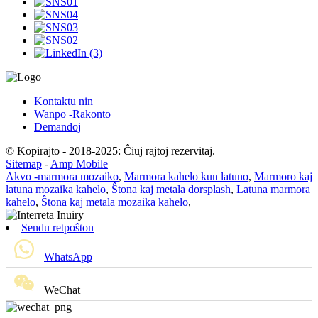
Kontaktu nin
Wanpo -Rakonto
Demandoj
© Kopirajto - 2018-2025: Ĉiuj rajtoj rezervitaj.
Sitemap
-
Amp Mobile
Akvo -marmora mozaiko
,
Marmora kahelo kun latuno
,
Marmoro kaj
latuna mozaika kahelo
,
Ŝtona kaj metala dorsplash
,
Latuna marmora
kahelo
,
Ŝtona kaj metala mozaika kahelo
,
Sendu retpoŝton
WhatsApp
WeChat