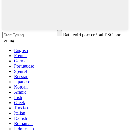
Batu eniri por serĉi aŭ ESC por
fermiĝi
English
French
German
Portuguese
Spanish
Russian
Japanese
Korean
Arabic
Irish
Greek
Turkish
Italian
Danish
Romanian
Indonesian