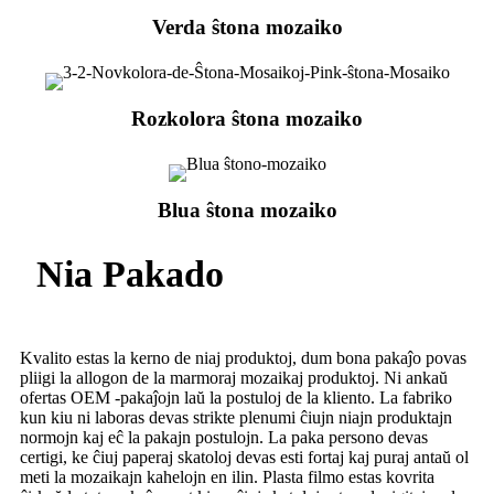
Verda ŝtona mozaiko
Rozkolora ŝtona mozaiko
Blua ŝtona mozaiko
Nia Pakado
Kvalito estas la kerno de niaj produktoj, dum bona pakaĵo povas
pliigi la allogon de la marmoraj mozaikaj produktoj. Ni ankaŭ
ofertas OEM -pakaĵojn laŭ la postuloj de la kliento. La fabriko
kun kiu ni laboras devas strikte plenumi ĉiujn niajn produktajn
normojn kaj eĉ la pakajn postulojn. La paka persono devas
certigi, ke ĉiuj paperaj skatoloj devas esti fortaj kaj puraj antaŭ ol
meti la mozaikajn kahelojn en ilin. Plasta filmo estas kovrita