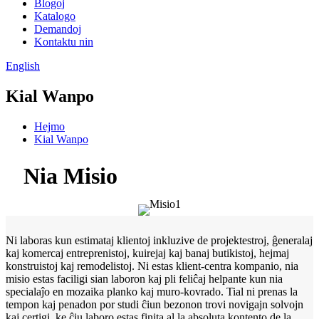
Blogoj
Katalogo
Demandoj
Kontaktu nin
English
Kial Wanpo
Hejmo
Kial Wanpo
Nia Misio
Ni laboras kun estimataj klientoj inkluzive de projektestroj, ĝeneralaj
kaj komercaj entreprenistoj, kuirejaj kaj banaj butikistoj, hejmaj
konstruistoj kaj remodelistoj. Ni estas klient-centra kompanio, nia
misio estas faciligi sian laboron kaj pli feliĉaj helpante kun nia
specialaĵo en mozaika planko kaj muro-kovrado. Tial ni prenas la
tempon kaj penadon por studi ĉiun bezonon trovi novigajn solvojn
kaj certigi, ke ĉiu laboro estas finita al la absoluta kontento de la