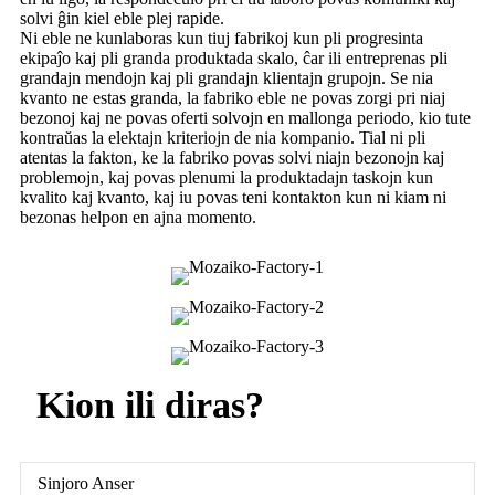
solvi ĝin kiel eble plej rapide.
Ni eble ne kunlaboras kun tiuj fabrikoj kun pli progresinta
ekipaĵo kaj pli granda produktada skalo, ĉar ili entreprenas pli
grandajn mendojn kaj pli grandajn klientajn grupojn. Se nia
kvanto ne estas granda, la fabriko eble ne povas zorgi pri niaj
bezonoj kaj ne povas oferti solvojn en mallonga periodo, kio tute
kontraŭas la elektajn kriteriojn de nia kompanio. Tial ni pli
atentas la fakton, ke la fabriko povas solvi niajn bezonojn kaj
problemojn, kaj povas plenumi la produktadajn taskojn kun
kvalito kaj kvanto, kaj iu povas teni kontakton kun ni kiam ni
bezonas helpon en ajna momento.
Kion ili diras?
Sinjoro Anser