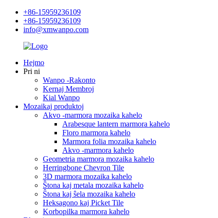
+86-15959236109
+86-15959236109
info@xmwanpo.com
Hejmo
Pri ni
Wanpo -Rakonto
Kernaj Membroj
Kial Wanpo
Mozaikaj produktoj
Akvo -marmora mozaika kahelo
Arabesque lantern marmora kahelo
Floro marmora kahelo
Marmora folia mozaika kahelo
Akvo -marmora kahelo
Geometria marmora mozaika kahelo
Herringbone Chevron Tile
3D marmora mozaika kahelo
Ŝtona kaj metala mozaika kahelo
Ŝtona kaj ŝela mozaika kahelo
Heksagono kaj Picket Tile
Korbopilka marmora kahelo