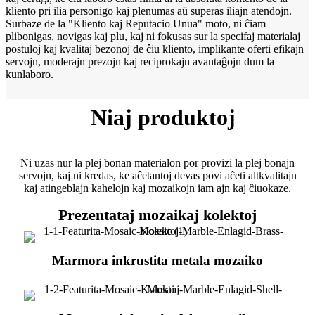
kliento pri ilia personigo kaj plenumas aŭ superas iliajn atendojn.
Surbaze de la "Kliento kaj Reputacio Unua" moto, ni ĉiam
plibonigas, novigas kaj plu, kaj ni fokusas sur la specifaj materialaj
postuloj kaj kvalitaj bezonoj de ĉiu kliento, implikante oferti efikajn
servojn, moderajn prezojn kaj reciprokajn avantaĝojn dum la
kunlaboro.
Niaj produktoj
Ni uzas nur la plej bonan materialon por provizi la plej bonajn
servojn, kaj ni kredas, ke aĉetantoj devas povi aĉeti altkvalitajn
kaj atingeblajn kahelojn kaj mozaikojn iam ajn kaj ĉiuokaze.
Prezentataj mozaikaj kolektoj
Marmora inkrustita metala mozaiko