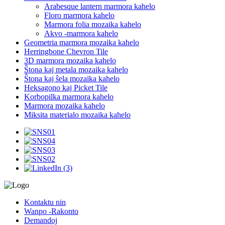
Arabesque lantern marmora kahelo
Floro marmora kahelo
Marmora folia mozaika kahelo
Akvo -marmora kahelo
Geometria marmora mozaika kahelo
Herringbone Chevron Tile
3D marmora mozaika kahelo
Ŝtona kaj metala mozaika kahelo
Ŝtona kaj ŝela mozaika kahelo
Heksagono kaj Picket Tile
Korbopilka marmora kahelo
Marmora mozaika kahelo
Miksita materialo mozaika kahelo
Kontaktu nin
Wanpo -Rakonto
Demandoj