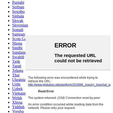
Punjabi
Serbian
Sesotho
Sinhala
Slovak
Slovenian
Somali
Samoan
Scots Gaelic
Shona
Sindhi
Sundanese
Swahili
Tajik
Tamil
Telugu
Thai
Ukrainian
Urdu
Uzbek
Vietnamese
Welsh
Xhosa
Yiddish
Yoruba