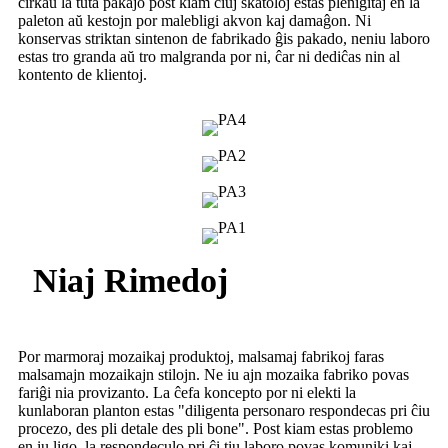
ĉirkaŭ la tuta pakaĵo post kiam ĉiuj skatoloj estas plenigitaj en la
paleton aŭ kestojn por malebligi akvon kaj damaĝon. Ni
konservas striktan sintenon de fabrikado ĝis pakado, neniu laboro
estas tro granda aŭ tro malgranda por ni, ĉar ni dediĉas nin al
kontento de klientoj.
Niaj Rimedoj
Por marmoraj mozaikaj produktoj, malsamaj fabrikoj faras
malsamajn mozaikajn stilojn. Ne iu ajn mozaika fabriko povas
fariĝi nia provizanto. La ĉefa koncepto por ni elekti la
kunlaboran planton estas "diligenta personaro respondecas pri ĉiu
procezo, des pli detale des pli bone". Post kiam estas problemo
en iu ligo, la respondeculo pri ĉi tiu laboro povas komuniki kaj