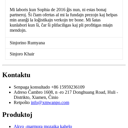
Mi laboris kun Sophia de 2016 ĝis nun, ni estas bonaj
partneroj. Ŝi ĉiam ofertas al mi la fundajn prezojn kaj helpas
min aranĝi la loĝistikajn verkojn tre bone. Mi ŝatas
kunlabori kun ŝi, ĉar ŝi plifaciligas kaj pli profitigas miajn
mendojn.
Sinjorino Rumyana
Sinjoro Khair
Kontaktu
Senpaga konsultado
+86 15959236109
Adreso
Ĉambro 1608, n -ro 217 Donghuang Road, Huli -
Distrikto, Xiamen, Ĉinio
Retpoŝto
info@xmwanpo.com
Produktoj
Akvo -marmora mozaika kahelo