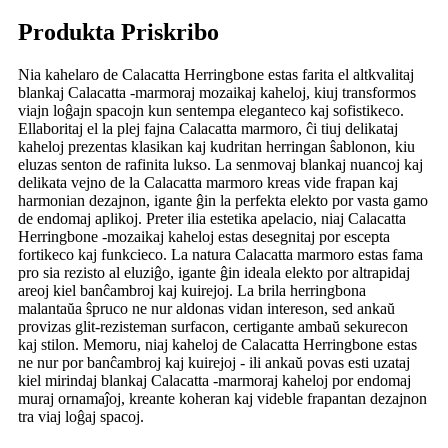
Produkta Priskribo
Nia kahelaro de Calacatta Herringbone estas farita el altkvalitaj
blankaj Calacatta -marmoraj mozaikaj kaheloj, kiuj transformos
viajn loĝajn spacojn kun sentempa eleganteco kaj sofistikeco.
Ellaboritaj el la plej fajna Calacatta marmoro, ĉi tiuj delikataj
kaheloj prezentas klasikan kaj kudritan herringan ŝablonon, kiu
eluzas senton de rafinita lukso. La senmovaj blankaj nuancoj kaj
delikata vejno de la Calacatta marmoro kreas vide frapan kaj
harmonian dezajnon, igante ĝin la perfekta elekto por vasta gamo
de endomaj aplikoj. Preter ilia estetika apelacio, niaj Calacatta
Herringbone -mozaikaj kaheloj estas desegnitaj por escepta
fortikeco kaj funkcieco. La natura Calacatta marmoro estas fama
pro sia rezisto al eluziĝo, igante ĝin ideala elekto por altrapidaj
areoj kiel banĉambroj kaj kuirejoj. La brila herringbona
malantaŭa ŝpruco ne nur aldonas vidan intereson, sed ankaŭ
provizas glit-rezisteman surfacon, certigante ambaŭ sekurecon
kaj stilon. Memoru, niaj kaheloj de Calacatta Herringbone estas
ne nur por banĉambroj kaj kuirejoj - ili ankaŭ povas esti uzataj
kiel mirindaj blankaj Calacatta -marmoraj kaheloj por endomaj
muraj ornamaĵoj, kreante koheran kaj videble frapantan dezajnon
tra viaj loĝaj spacoj.