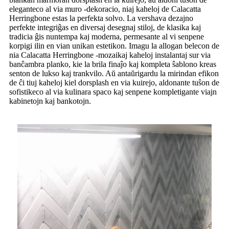
eleganteco al via muro -dekoracio, niaj kaheloj de Calacatta
Herringbone estas la perfekta solvo. La vershava dezajno
perfekte integriĝas en diversaj desegnaj stiloj, de klasika kaj
tradicia ĝis nuntempa kaj moderna, permesante al vi senpene
korpigi ilin en vian unikan estetikon. Imagu la allogan belecon de
nia Calacatta Herringbone -mozaikaj kaheloj instalantaj sur via
banĉambra planko, kie la brila finaĵo kaj kompleta ŝablono kreas
senton de lukso kaj trankvilo. Aŭ antaŭrigardu la mirindan efikon
de ĉi tiuj kaheloj kiel dorsplash en via kuirejo, aldonante tuŝon de
sofistikeco al via kulinara spaco kaj senpene kompletigante viajn
kabinetojn kaj bankotojn.