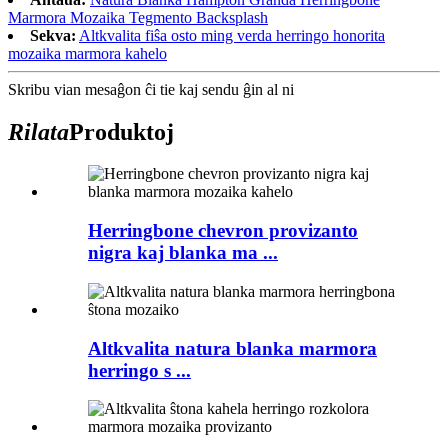
Marmora Mozaika Tegmento Backsplash
Sekva:
Altkvalita fiŝa osto ming verda herringo honorita
mozaika marmora kahelo
Skribu vian mesaĝon ĉi tie kaj sendu ĝin al ni
Rilata
Produktoj
Herringbone chevron provizanto
nigra kaj blanka ma ...
Altkvalita natura blanka marmora
herringo s ...