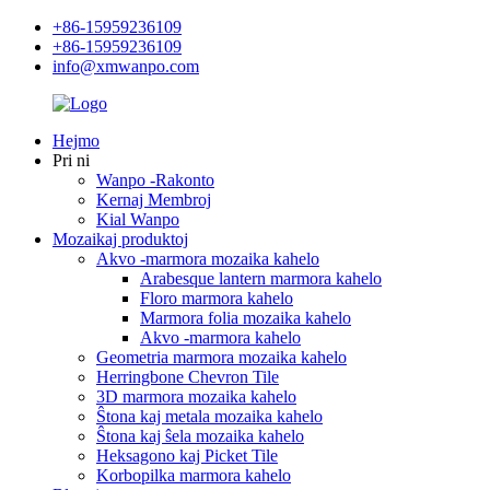
+86-15959236109
+86-15959236109
info@xmwanpo.com
Hejmo
Pri ni
Wanpo -Rakonto
Kernaj Membroj
Kial Wanpo
Mozaikaj produktoj
Akvo -marmora mozaika kahelo
Arabesque lantern marmora kahelo
Floro marmora kahelo
Marmora folia mozaika kahelo
Akvo -marmora kahelo
Geometria marmora mozaika kahelo
Herringbone Chevron Tile
3D marmora mozaika kahelo
Ŝtona kaj metala mozaika kahelo
Ŝtona kaj ŝela mozaika kahelo
Heksagono kaj Picket Tile
Korbopilka marmora kahelo