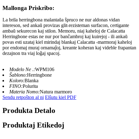
Mallonga Priskribo:
La brila herringbona malantaŭa ŝpruco ne nur aldonas vidan
intereson, sed ankaŭ provizas glit-rezisteman surfacon, certigante
ambaŭ sekurecon kaj stilon. Memoru, niaj kaheloj de Calacatta
Herringbone estas ne nur por banĉambroj kaj kuirejoj - ili ankaŭ
povas esti uzataj kiel mirindaj blankaj Calacatta -marmoraj kaheloj
por endomaj muraj ornamaĵoj, kreante koheran kaj videble frapantan
dezajnon tra viaj loĝaj spacoj.
Modelo Ne .:
WPM106
Ŝablono:
Herringbone
Koloro:
Blanka
FINO:
Polurita
Materia Nomo:
Natura marmoro
Sendu retpoŝton al ni
Elŝutu kiel PDF
Produkta Detalo
Produktaj Etikedoj