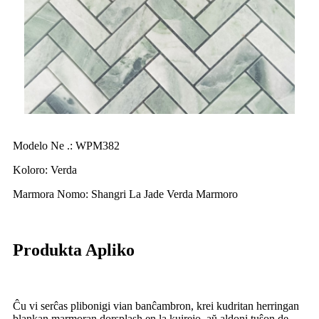
Modelo Ne .: WPM382
Koloro: Verda
Marmora Nomo: Shangri La Jade Verda Marmoro
Produkta Apliko
Ĉu vi serĉas plibonigi vian banĉambron, krei kudritan herringan
blankan marmoran dorsplash en la kuirejo, aŭ aldoni tuŝon de