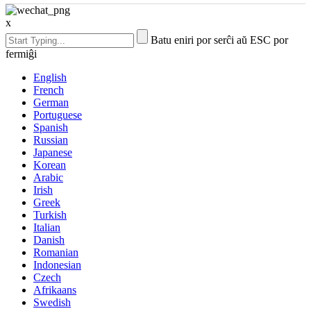
x
Batu eniri por serĉi aŭ ESC por
fermiĝi
English
French
German
Portuguese
Spanish
Russian
Japanese
Korean
Arabic
Irish
Greek
Turkish
Italian
Danish
Romanian
Indonesian
Czech
Afrikaans
Swedish