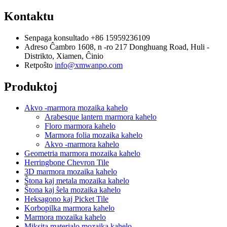
Kontaktu
Senpaga konsultado
+86 15959236109
Adreso
Ĉambro 1608, n -ro 217 Donghuang Road, Huli -
Distrikto, Xiamen, Ĉinio
Retpoŝto
info@xmwanpo.com
Produktoj
Akvo -marmora mozaika kahelo
Arabesque lantern marmora kahelo
Floro marmora kahelo
Marmora folia mozaika kahelo
Akvo -marmora kahelo
Geometria marmora mozaika kahelo
Herringbone Chevron Tile
3D marmora mozaika kahelo
Ŝtona kaj metala mozaika kahelo
Ŝtona kaj ŝela mozaika kahelo
Heksagono kaj Picket Tile
Korbopilka marmora kahelo
Marmora mozaika kahelo
Miksita materialo mozaika kahelo