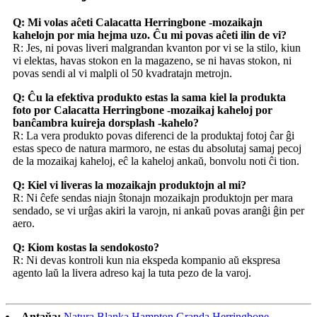
Q: Mi volas aĉeti Calacatta Herringbone -mozaikajn
kahelojn por mia hejma uzo. Ĉu mi povas aĉeti ilin de vi?
R: Jes, ni povas liveri malgrandan kvanton por vi se la stilo, kiun
vi elektas, havas stokon en la magazeno, se ni havas stokon, ni
povas sendi al vi malpli ol 50 kvadratajn metrojn.
Q: Ĉu la efektiva produkto estas la sama kiel la produkta
foto por Calacatta Herringbone -mozaikaj kaheloj por
banĉambra kuireja dorsplash -kahelo?
R: La vera produkto povas diferenci de la produktaj fotoj ĉar ĝi
estas speco de natura marmoro, ne estas du absolutaj samaj pecoj
de la mozaikaj kaheloj, eĉ la kaheloj ankaŭ, bonvolu noti ĉi tion.
Q: Kiel vi liveras la mozaikajn produktojn al mi?
R: Ni ĉefe sendas niajn ŝtonajn mozaikajn produktojn per mara
sendado, se vi urĝas akiri la varojn, ni ankaŭ povas aranĝi ĝin per
aero.
Q: Kiom kostas la sendokosto?
R: Ni devas kontroli kun nia ekspeda kompanio aŭ ekspresa
agento laŭ la livera adreso kaj la tuta pezo de la varoj.
Antaŭa:
Natura Blanka Hampton Granda Herringbone