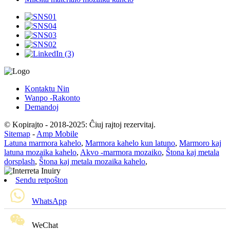
Kontaktu Nin
Wanpo -Rakonto
Demandoj
© Kopirajto - 2018-2025: Ĉiuj rajtoj rezervitaj.
Sitemap
-
Amp Mobile
Latuna marmora kahelo
,
Marmora kahelo kun latuno
,
Marmoro kaj
latuna mozaika kahelo
,
Akvo -marmora mozaiko
,
Ŝtona kaj metala
dorsplash
,
Ŝtona kaj metala mozaika kahelo
,
Sendu retpoŝton
WhatsApp
WeChat