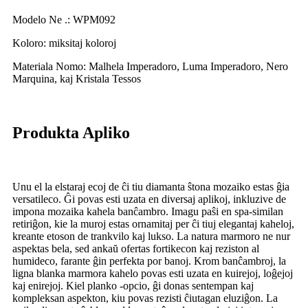
Modelo Ne .: WPM092
Koloro: miksitaj koloroj
Materiala Nomo: Malhela Imperadoro, Luma Imperadoro, Nero
Marquina, kaj Kristala Tessos
Produkta Apliko
Unu el la elstaraj ecoj de ĉi tiu diamanta ŝtona mozaiko estas ĝia
versatileco. Ĝi povas esti uzata en diversaj aplikoj, inkluzive de
impona mozaika kahela banĉambro. Imagu paŝi en spa-similan
retiriĝon, kie la muroj estas ornamitaj per ĉi tiuj elegantaj kaheloj,
kreante etoson de trankvilo kaj lukso. La natura marmoro ne nur
aspektas bela, sed ankaŭ ofertas fortikecon kaj reziston al
humideco, farante ĝin perfekta por banoj. Krom banĉambroj, la
ligna blanka marmora kahelo povas esti uzata en kuirejoj, loĝejoj
kaj enirejoj. Kiel planko -opcio, ĝi donas sentempan kaj
kompleksan aspekton, kiu povas rezisti ĉiutagan eluziĝon. La