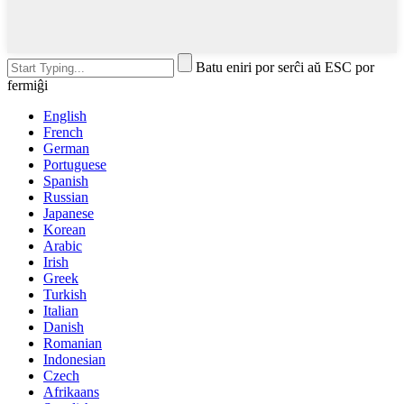
Batu eniri por serĉi aŭ ESC por
fermiĝi
English
French
German
Portuguese
Spanish
Russian
Japanese
Korean
Arabic
Irish
Greek
Turkish
Italian
Danish
Romanian
Indonesian
Czech
Afrikaans