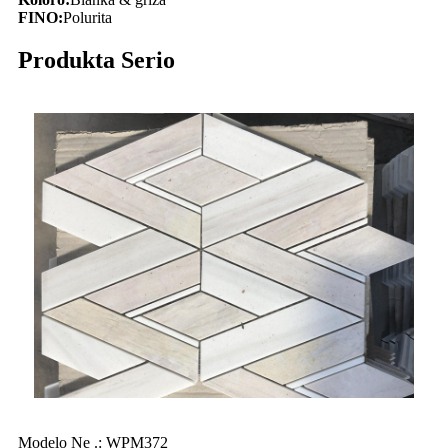
FINO:
Polurita
Produkta Serio
Modelo Ne .: WPM372