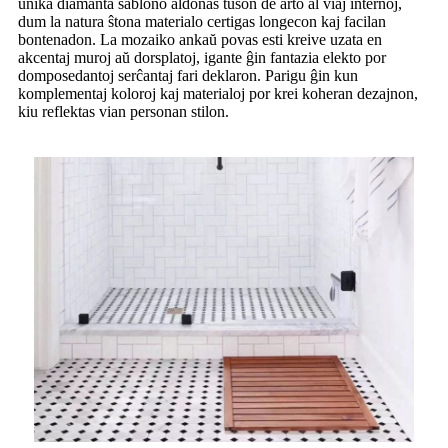
unika diamanta ŝablono aldonas tuŝon de arto al viaj internoj,
dum la natura ŝtona materialo certigas longecon kaj facilan
bontenadon. La mozaiko ankaŭ povas esti kreive uzata en
akcentaj muroj aŭ dorsplatoj, igante ĝin fantazia elekto por
domposedantoj serĉantaj fari deklaron. Parigu ĝin kun
komplementaj koloroj kaj materialoj por krei koheran dezajnon,
kiu reflektas vian personan stilon.