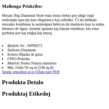
Mallonga Priskribo:
Mosaic Big Diamond Style estas bona elekto por altigi viajn
endomajn spacojn kun eleganteco kaj sofistiko. Ĉi tiu delikata
mozaiko kombinas la sentempan belecon de marmoro kun la unika
teksturo de ligno, kreante apartan kaj luksan estetikon, kiu estas
perfekta por kaj etaĝoj kaj muroj.
Modelo Ne .:
WPM372
Ŝablono:
Diamanto
Koloro:
Blanka & griza
FINO:
Polurita
Materia Nomo:
Natura marmoro
Min. Ordo:
50 sq.m (538 sq.ft)
Sendu retpoŝton al ni
Elŝutu kiel PDF
Produkta Detalo
Produktaj Etikedoj