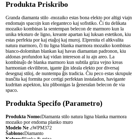
Produkta Priskribo
Granda diamanta stilo -mozaiko estas bona elekto por altigi viajn
endomajn spacojn kun eleganteco kaj sofistiko. Ĉi tiu delikata
mozaiko kombinas la sentempan belecon de marmoro kun la
unika teksturo de ligno, kreante apartan kaj luksan estetikon, kiu
estas perfekta por kaj etaĝoj kaj muroj. Elprenita el altkvalita
natura marmoro, ĉi tiu ligna blanka marmora mozaiko kombinas
bianco-dolomitan blankan kaj havas diamantan padronon, kiu
aldonas profundon kaj vidan intereson al iu ajn areo. La
kombinaĵo de blanka marmoro kun subtila griza vejno kreas
harmonian ekvilibron, igante ĝin ideala elekto por diversaj
desegnaj stiloj, de nuntempa ĝis tradicia. Ĉiu peco estas skrupule
tranĉita kaj formita por certigi perfektan instaladon, havigante
kudritan aspekton, kiu plibonigas la ĝeneralan belecon de via
spaco.
Produkta Specifo (Parametro)
Produkta Nomo:
Diamanta stilo natura ligna blanka marmora
mozaiko por endoma planko muro
Modelo Ne .:
WPM372
Ŝablono:
Diamanto
Koloro:
Blanka & griza