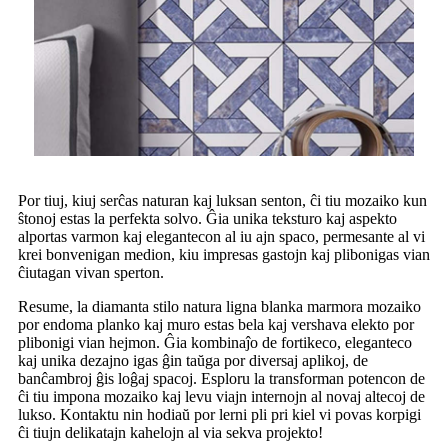
Por tiuj, kiuj serĉas naturan kaj luksan senton, ĉi tiu mozaiko kun
ŝtonoj estas la perfekta solvo. Ĝia unika teksturo kaj aspekto
alportas varmon kaj elegantecon al iu ajn spaco, permesante al vi
krei bonvenigan medion, kiu impresas gastojn kaj plibonigas vian
ĉiutagan vivan sperton.
Resume, la diamanta stilo natura ligna blanka marmora mozaiko
por endoma planko kaj muro estas bela kaj vershava elekto por
plibonigi vian hejmon. Ĝia kombinaĵo de fortikeco, eleganteco
kaj unika dezajno igas ĝin taŭga por diversaj aplikoj, de
banĉambroj ĝis loĝaj spacoj. Esploru la transforman potencon de
ĉi tiu impona mozaiko kaj levu viajn internojn al novaj altecoj de
lukso. Kontaktu nin hodiaŭ por lerni pli pri kiel vi povas korpigi
ĉi tiujn delikatajn kahelojn al via sekva projekto!