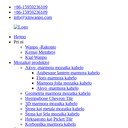
+86-15959236109
+86-15959236109
info@xmwanpo.com
Hejmo
Pri ni
Wanpo -Rakonto
Kernaj Membroj
Kial Wanpo
Mozaikaj produktoj
Akvo -marmora mozaika kahelo
Arabesque lantern marmora kahelo
Floro marmora kahelo
Marmora folia mozaika kahelo
Akvo -marmora kahelo
Geometria marmora mozaika kahelo
Herringbone Chevron Tile
3D marmora mozaika kahelo
Ŝtona kaj metala mozaika kahelo
Ŝtona kaj ŝela mozaika kahelo
Heksagono kaj Picket Tile
Korbopilka marmora kahelo