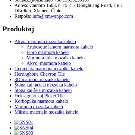
Adreso
Ĉambro 1608, n -ro 217 Donghuang Road, Huli -
Distrikto, Xiamen, Ĉinio
Retpoŝto
info@xmwanpo.com
Produktoj
Akvo -marmora mozaika kahelo
Arabesque lantern marmora kahelo
Floro marmora kahelo
Marmora folia mozaika kahelo
Akvo -marmora kahelo
Geometria marmora mozaika kahelo
Herringbone Chevron Tile
3D marmora mozaika kahelo
Ŝtona kaj metala mozaika kahelo
Ŝtona kaj ŝela mozaika kahelo
Heksagono kaj Picket Tile
Korbopilka marmora kahelo
Marmora mozaika kahelo
Miksita materialo mozaika kahelo