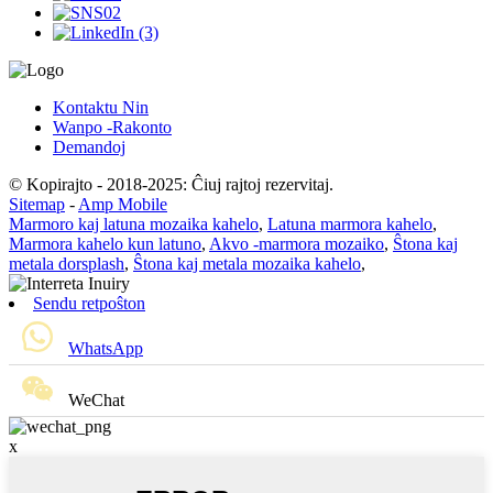
Kontaktu Nin
Wanpo -Rakonto
Demandoj
© Kopirajto - 2018-2025: Ĉiuj rajtoj rezervitaj.
Sitemap
-
Amp Mobile
Marmoro kaj latuna mozaika kahelo
,
Latuna marmora kahelo
,
Marmora kahelo kun latuno
,
Akvo -marmora mozaiko
,
Ŝtona kaj
metala dorsplash
,
Ŝtona kaj metala mozaika kahelo
,
Sendu retpoŝton
WhatsApp
WeChat
x