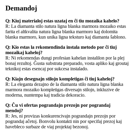
Demandoj
Q: Kiuj materialoj estas uzataj en ĉi tiu mozaika kahelo?
R: La diamanta stilo natura ligna blanka marmora mozaiko estas
farita el altkvalita natura ligna blanka marmoro kaj dolomita
blanka marmoro, kun unika ligna teksturo kaj diamanta ŝablono.
Q: Kio estas la rekomendinda instala metodo por ĉi tiuj
mozaikaj kaheloj?
R: Ni rekomendas dungi profesian kahelan instalilon por la plej
bonaj rezultoj. Ĝusta substrata preparado, vosta apliko kaj groutaj
teknikoj estas esencaj por sukcesa instalado.
Q: Kiajn desegnajn stilojn kompletigas ĉi tiuj kaheloj?
R: La eleganta dezajno de la diamanta stilo natura ligna blanka
marmora mozaiko kompletigas diversajn stilojn, inkluzive de
moderna, nuntempa kaj tradicia dekoracio.
Q: Ĉu vi ofertas pograndajn prezojn por pograndaj
mendoj?
R: Jes, ni provizas konkurencivajn pograndajn prezojn por
pograndaj aĉetoj. Bonvolu kontakti nin por specifaj prezoj kaj
havebleco surbaze de viaj projektaj bezonoj.