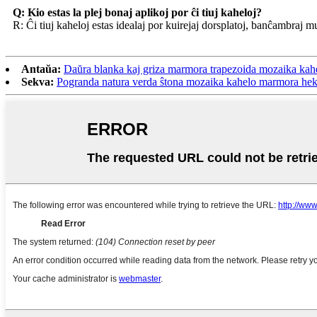
Q: Kio estas la plej bonaj aplikoj por ĉi tiuj kaheloj?
R: Ĉi tiuj kaheloj estas idealaj por kuirejaj dorsplatoj, banĉambraj mur
Antaŭa:
Daŭra blanka kaj griza marmora trapezoida mozaika kah
Sekva:
Pogranda natura verda ŝtona mozaika kahelo marmora hek