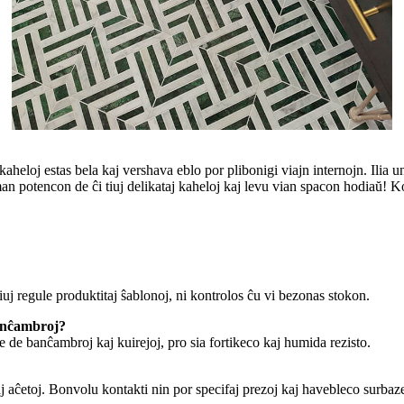
eloj estas bela kaj vershava eblo por plibonigi viajn internojn. Ilia uni
rman potencon de ĉi tiuj delikataj kaheloj kaj levu vian spacon hodiaŭ! K
uj regule produktitaj ŝablonoj, ni kontrolos ĉu vi bezonas stokon.
banĉambroj?
e de banĉambroj kaj kuirejoj, pro sia fortikeco kaj humida rezisto.
 aĉetoj. Bonvolu kontakti nin por specifaj prezoj kaj havebleco surbaze