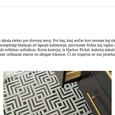
eala elekto por diversaj areoj. Por tiuj, kiuj serĉas krei serenan kaj el
 kompletigi blankajn aŭ lignajn kabinetojn, provizante freŝan kaj vigla
talo reflektas sofistikon. Krom kuirejoj, la Harlow Picket -kaheloj anka
ante ordinaran muron en allogan fokuson. Ĉi tio reaperas ne nur protekt