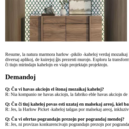
Resume, la natura marmora harlow -pikilo -kaheloj verdaj mozaikaj kah
diversaj aplikoj, de kuirejoj ĝis prezenti murojn. Esploru la transfo
ĉi tiujn mirindajn kahelojn en viajn projektajn projektojn.
Demandoj
Q: Ĉu vi havas akciojn el ŝtonaj mozaikaj kaheloj?
R: Nia kompanio ne havas akciojn, la fabriko eble havas akciojn de i
Q: Ĉu ĉi tiuj kaheloj povas esti uzataj en malsekaj areoj, kiel 
R: Jes, la Harlow Picket -kaheloj taŭgas por malsekaj areoj, inkluziv
Q: Ĉu vi ofertas pograndajn prezojn por pograndaj mendoj?
R: Jes, ni provizas konkurencivajn pograndajn prezojn por pograndaj