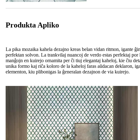
Produkta Apliko
La pika mozaika kahela dezajno kreas belan vidan ritmon, igante ĝin id
perfektan solvon. La trankvilaj nuancoj de verdo estas perfektaj por
manĝojn en kuirejo ornamita per ĉi tiuj elegantaj kaheloj, kie ĉiu de
unika formo kaj riĉa koloro de la kaheloj faras aŭdacan deklaron, ig
elementon, kiu plibonigas la ĝeneralan dezajnon de via kuirejo.