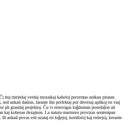
i tiuj mirindaj verdaj mozaikaj kaheloj prezentas unikan piratan
sed ankaŭ daŭras, farante ilin perfektaj por diversaj aplikoj en viaj
 por pli grandaj projektoj. Ĉu vi renovigas loĝdoman posedaĵon aŭ
uksan kaj koheran dezajnon. La natura marmoro provizas sentempan
li ankaŭ povas esti uzataj en loĝejoj, koridoroj kaj enirejoj, kreante