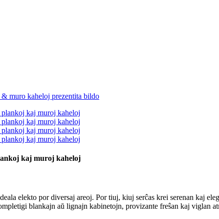
ankoj kaj muroj kaheloj
la elekto por diversaj areoj. Por tiuj, kiuj serĉas krei serenan kaj eleg
ompletigi blankajn aŭ lignajn kabinetojn, provizante freŝan kaj viglan a