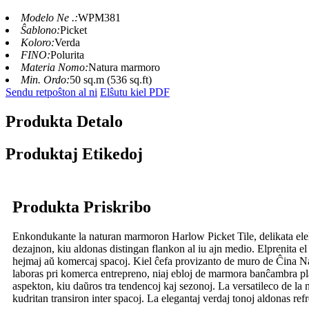
Modelo Ne .:
WPM381
Ŝablono:
Picket
Koloro:
Verda
FINO:
Polurita
Materia Nomo:
Natura marmoro
Min. Ordo:
50 sq.m (536 sq.ft)
Sendu retpoŝton al ni
Elŝutu kiel PDF
Produkta Detalo
Produktaj Etikedoj
Produkta Priskribo
Enkondukante la naturan marmoron Harlow Picket Tile, delikata elekt
dezajnon, kiu aldonas distingan flankon al iu ajn medio. Elprenita el 
hejmaj aŭ komercaj spacoj. Kiel ĉefa provizanto de muro de Ĉina Natu
laboras pri komerca entrepreno, niaj ebloj de marmora banĉambra pl
aspekton, kiu daŭros tra tendencoj kaj sezonoj. La versatileco de la 
kudritan transiron inter spacoj. La elegantaj verdaj tonoj aldonas ref