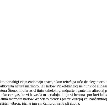
o por altigi viajn endomajn spacojn kun refreŝiga tuŝo de eleganteco. Ĉ
altkvalita natura marmoro, la Harlow Picket-kaheloj ne nur vide allogas, 
ra Ŝtono, ni ofertas ĉi tiujn kahelojn grandparte, igante ilin alireblaj
anko certigas, ke vi havas la materialojn, kiujn vi bezonas por krei l
natura marmora harlow -kahelaro etendas preter kuirejoj kaj banĉambroj. I
reŝigan vibron, igante iun ajn ĉambron senti pli alloga.