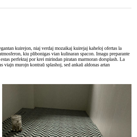
egantan kuirejon, niaj verdaj mozaikaj kuirejaj kaheloj ofertas la
n atmosferon, kiu plibonigas vian kulinaran spacon. Imagu preparante
ŭ estas perfektaj por krei mirindan piratan marmoran dorsplash. La
as viajn murojn kontraŭ splashoj, sed ankaŭ aldonas artan