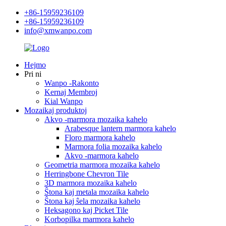
+86-15959236109
+86-15959236109
info@xmwanpo.com
Hejmo
Pri ni
Wanpo -Rakonto
Kernaj Membroj
Kial Wanpo
Mozaikaj produktoj
Akvo -marmora mozaika kahelo
Arabesque lantern marmora kahelo
Floro marmora kahelo
Marmora folia mozaika kahelo
Akvo -marmora kahelo
Geometria marmora mozaika kahelo
Herringbone Chevron Tile
3D marmora mozaika kahelo
Ŝtona kaj metala mozaika kahelo
Ŝtona kaj ŝela mozaika kahelo
Heksagono kaj Picket Tile
Korbopilka marmora kahelo