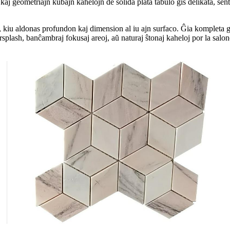
kaj geometriajn kubajn kahelojn de solida plata tabulo ĝis delikata, sen
iu aldonas profundon kaj dimension al iu ajn surfaco. Ĝia kompleta geo
splash, banĉambraj fokusaj areoj, aŭ naturaj ŝtonaj kaheloj por la salon