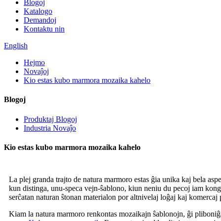
Blogoj
Katalogo
Demandoj
Kontaktu nin
English
Hejmo
Novaĵoj
Kio estas kubo marmora mozaika kahelo
Blogoj
Produktaj Blogoj
Industria Novaĵo
Kio estas kubo marmora mozaika kahelo
La plej granda trajto de natura marmoro estas ĝia unika kaj bela asp
kun distinga, unu-speca vejn-ŝablono, kiun neniu du pecoj iam kongruo
serĉatan naturan ŝtonan materialon por altnivelaj loĝaj kaj komercaj 
Kiam la natura marmoro renkontas mozaikajn ŝablonojn, ĝi pliboniĝas