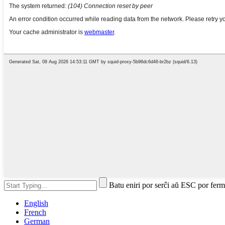
Batu eniri por serĉi aŭ ESC por ferm
English
French
German