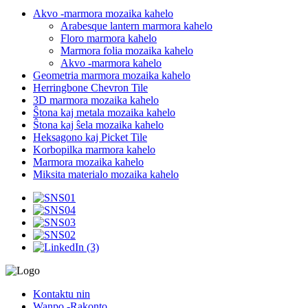
Akvo -marmora mozaika kahelo
Arabesque lantern marmora kahelo
Floro marmora kahelo
Marmora folia mozaika kahelo
Akvo -marmora kahelo
Geometria marmora mozaika kahelo
Herringbone Chevron Tile
3D marmora mozaika kahelo
Ŝtona kaj metala mozaika kahelo
Ŝtona kaj ŝela mozaika kahelo
Heksagono kaj Picket Tile
Korbopilka marmora kahelo
Marmora mozaika kahelo
Miksita materialo mozaika kahelo
Kontaktu nin
Wanpo -Rakonto