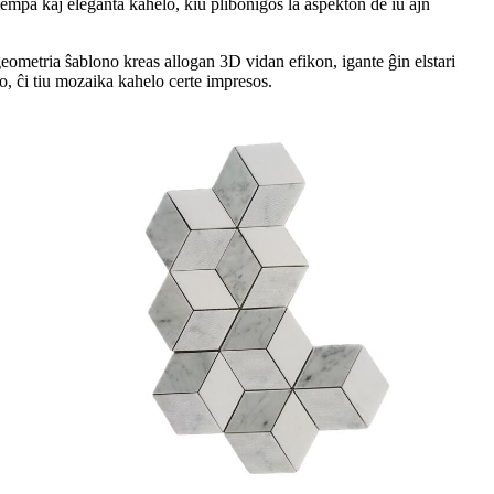
tempa kaj eleganta kahelo, kiu plibonigos la aspekton de iu ajn
metria ŝablono kreas allogan 3D vidan efikon, igante ĝin elstari
o, ĉi tiu mozaika kahelo certe impresos.