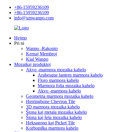
+86-15959236109
+86-15959236109
info@xmwanpo.com
Hejmo
Pri ni
Wanpo -Rakonto
Kernaj Membroj
Kial Wanpo
Mozaikaj produktoj
Akvo -marmora mozaika kahelo
Arabesque lantern marmora kahelo
Floro marmora kahelo
Marmora folia mozaika kahelo
Akvo -marmora kahelo
Geometria marmora mozaika kahelo
Herringbone Chevron Tile
3D marmora mozaika kahelo
Ŝtona kaj metala mozaika kahelo
Ŝtona kaj ŝela mozaika kahelo
Heksagono kaj Picket Tile
Korbopilka marmora kahelo