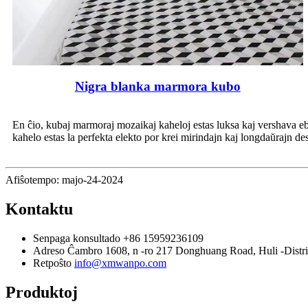
Nigra blanka marmora kubo
En ĉio, kubaj marmoraj mozaikaj kaheloj estas luksa kaj vershava eblo
kahelo estas la perfekta elekto por krei mirindajn kaj longdaŭrajn 
Afiŝotempo: majo-24-2024
Kontaktu
Senpaga konsultado
+86 15959236109
Adreso
Ĉambro 1608, n -ro 217 Donghuang Road, Huli -Distri
Retpoŝto
info@xmwanpo.com
Produktoj