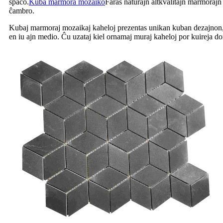
spaco.
Kuba marmora mozaiko
Faras naturajn altkvalitajn marmorajn 
ĉambro.
Kubaj marmoraj mozaikaj kaheloj prezentas unikan kuban dezajnon, k
en iu ajn medio. Ĉu uzataj kiel ornamaj muraj kaheloj por kuireja dor