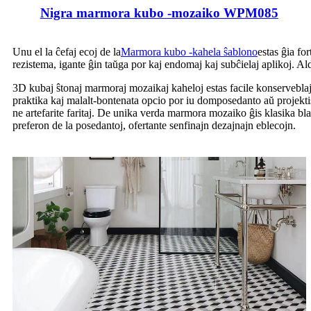
Nigra marmora kubo -mozaiko WPM085
Unu el la ĉefaj ecoj de la
Marmora kubo -kahela ŝablono
estas ĝia fo
rezistema, igante ĝin taŭga por kaj endomaj kaj subĉielaj aplikoj. Al
3D kubaj ŝtonaj marmoraj mozaikaj kaheloj estas facile konserveblaj. Ĝ
praktika kaj malalt-bontenata opcio por iu domposedanto aŭ projektis
ne artefarite faritaj. De unika verda marmora mozaiko ĝis klasika b
preferon de la posedantoj, ofertante senfinajn dezajnajn eblecojn.