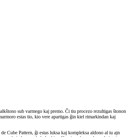
 kalkŝtono sub varmego kaj premo. Ĉi tiu procezo rezultigas ŝtonon
armoro estas tio, kio vere apartigas ĝin kiel rimarkindan kaj
de Cube Pattern, ĝi estas luksa kaj kompleksa aldono al iu ajn