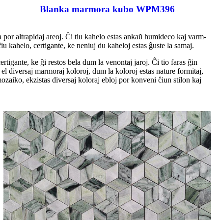
Blanka marmora kubo WPM396
a por altrapidaj areoj. Ĉi tiu kahelo estas ankaŭ humideco kaj varm-
u kahelo, certigante, ke neniuj du kaheloj estas ĝuste la samaj.
rtigante, ke ĝi restos bela dum la venontaj jaroj. Ĉi tio faras ĝin
el diversaj marmoraj koloroj, dum la koloroj estas nature formitaj,
aiko, ekzistas diversaj koloraj ebloj por konveni ĉiun stilon kaj