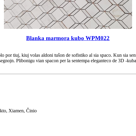
Blanka marmora kubo WPM022
 por tiuj, kiuj volas aldoni tuŝon de sofistiko al sia spaco. Kun sia se
desegnojn. Plibonigu vian spacon per la sentempa eleganteco de 3D -kub
kto, Xiamen, Ĉinio