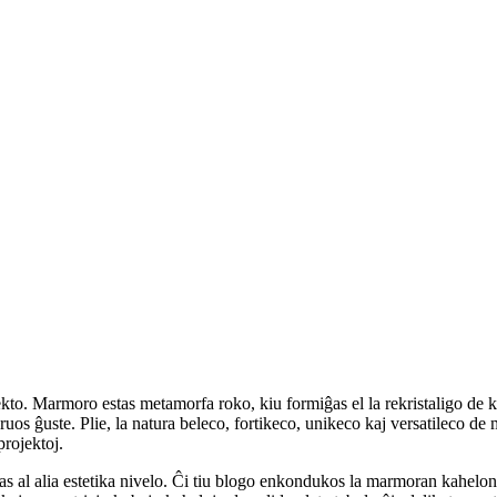
ekto. Marmoro estas metamorfa roko, kiu formiĝas el la rekristaligo de
s ĝuste. Plie, la natura beleco, fortikeco, unikeco kaj versatileco de m
projektoj.
 al alia estetika nivelo. Ĉi tiu blogo enkondukos la marmoran kahelon 