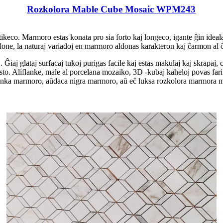
Rozkolora Mable Cube Mosaic WPM243
rtikeco. Marmoro estas konata pro sia forto kaj longeco, igante ĝin ideal
done, la naturaj variadoj en marmoro aldonas karakteron kaj ĉarmon al ĉi
iaj glataj surfacaj tukoj purigas facile kaj estas makulaj kaj skrapaj, ce
to. Aliflanke, male al porcelana mozaiko, 3D -kubaj kaheloj povas fari 
lanka marmoro, aŭdaca nigra marmoro, aŭ eĉ luksa rozkolora marmora moz