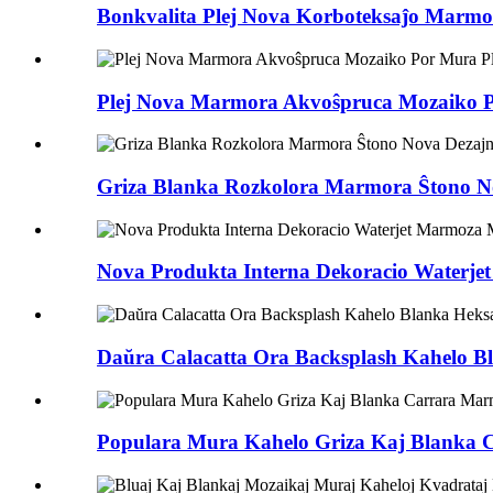
Bonkvalita Plej Nova Korboteksaĵo Marmo
Plej Nova Marmora Akvoŝpruca Mozaiko P
Griza Blanka Rozkolora Marmora Ŝtono N
Nova Produkta Interna Dekoracio Waterje
Daŭra Calacatta Ora Backsplash Kahelo 
Populara Mura Kahelo Griza Kaj Blanka 