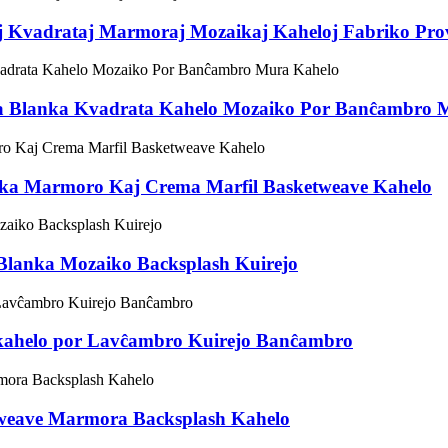
j Kvadrataj Marmoraj Mozaikaj Kaheloj Fabriko Pro
a Blanka Kvadrata Kahelo Mozaiko Por Banĉambro 
anka Marmoro Kaj Crema Marfil Basketweave Kahelo
Blanka Mozaiko Backsplash Kuirejo
kahelo por Lavĉambro Kuirejo Banĉambro
tweave Marmora Backsplash Kahelo