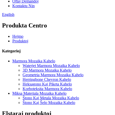
Oftaj Demandoj
Kontaktu Nin
English
Produkta Centro
Hejmo
Produktoj
Kategorioj
Marmora Mozaika Kahelo
Waterjet Marmora Mozaika Kahelo
3D Marmora Mozaika Kahelo
Geometria Marmora Mozaika Kahelo
Herringbone Chevron Kahelo
Heksagono Kaj Piketa Kahelo
Korboteksita Marmora Kahelo
Miksa Materiala Mozaika Kahelo
Ŝtono Kaj Metala Mozaika Kahelo
Ŝtono Kaj Ŝelo Mozaika Kahelo
Elstaraj produktoj