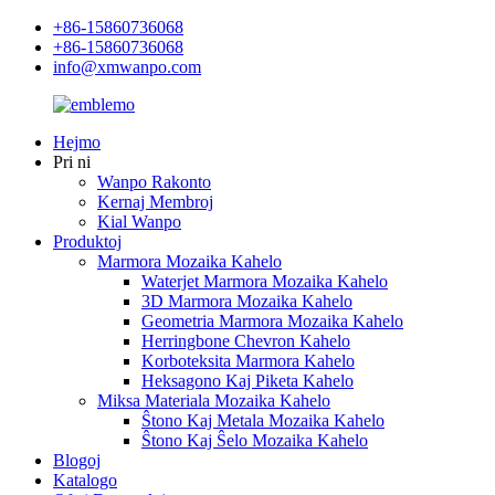
+86-15860736068
+86-15860736068
info@xmwanpo.com
Hejmo
Pri ni
Wanpo Rakonto
Kernaj Membroj
Kial Wanpo
Produktoj
Marmora Mozaika Kahelo
Waterjet Marmora Mozaika Kahelo
3D Marmora Mozaika Kahelo
Geometria Marmora Mozaika Kahelo
Herringbone Chevron Kahelo
Korboteksita Marmora Kahelo
Heksagono Kaj Piketa Kahelo
Miksa Materiala Mozaika Kahelo
Ŝtono Kaj Metala Mozaika Kahelo
Ŝtono Kaj Ŝelo Mozaika Kahelo
Blogoj
Katalogo