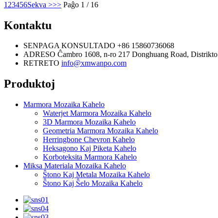
1
2
3
4
5
6
Sekva >
>>
Paĝo 1 / 16
Kontaktu
SENPAGA KONSULTADO
+86 15860736068
ADRESO
Ĉambro 1608, n-ro 217 Donghuang Road, Distrikto
RETRETO
info@xmwanpo.com
Produktoj
Marmora Mozaika Kahelo
Waterjet Marmora Mozaika Kahelo
3D Marmora Mozaika Kahelo
Geometria Marmora Mozaika Kahelo
Herringbone Chevron Kahelo
Heksagono Kaj Piketa Kahelo
Korboteksita Marmora Kahelo
Miksa Materiala Mozaika Kahelo
Ŝtono Kaj Metala Mozaika Kahelo
Ŝtono Kaj Ŝelo Mozaika Kahelo