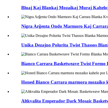
Bluaj Kaj Blankaj Mozaikaj Muraj Kahelo
Nigra Arĝenta Ondo Marmoro Kaj Carrar
Unika Dezajno Polurita Twist Thassos Bl
Bianco Carrara Basketweave Twist Formo 
Honed Bianco Carrara marmora mozaiko 
Altkvalita Emperador Dark Mosaic Baske