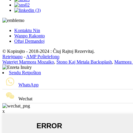
Kontaktu Nin
Wanpo Rakonto
Oftaj Demandoj
© Kopirajto - 2018-2024 : Ĉiuj Rajtoj Rezervitaj.
Retejmapo
-
AMP Poŝtelefono
Waterjet Marmora Mozaiko
,
Ŝtono Kaj Metala Backsplash
,
Marmora 
Sendu Retpoŝton
WhatsApp
Wechat
x