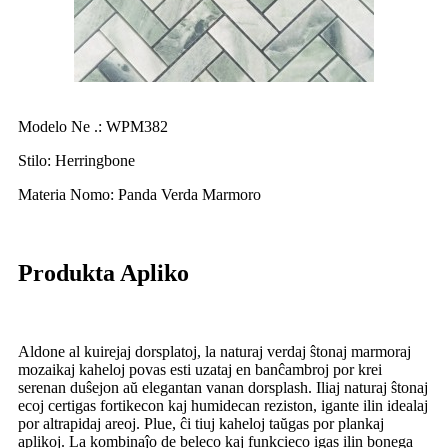
Modelo Ne .: WPM382
Stilo: Herringbone
Materia Nomo: Panda Verda Marmoro
Produkta Apliko
Aldone al kuirejaj dorsplatoj, la naturaj verdaj ŝtonaj marmoraj
mozaikaj kaheloj povas esti uzataj en banĉambroj por krei
serenan duŝejon aŭ elegantan vanan dorsplash. Iliaj naturaj ŝtonaj
ecoj certigas fortikecon kaj humidecan reziston, igante ilin idealaj
por altrapidaj areoj. Plue, ĉi tiuj kaheloj taŭgas por plankaj
aplikoj. La kombinaĵo de beleco kaj funkcieco igas ilin bonega