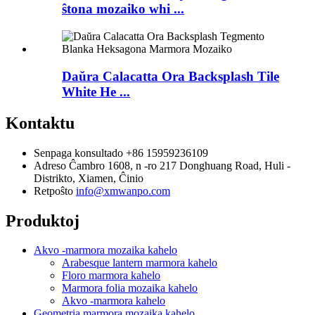
ŝtona mozaiko whi ...
Daŭra Calacatta Ora Backsplash Tile
White He ...
Kontaktu
Senpaga konsultado
+86 15959236109
Adreso
Ĉambro 1608, n -ro 217 Donghuang Road, Huli -
Distrikto, Xiamen, Ĉinio
Retpoŝto
info@xmwanpo.com
Produktoj
Akvo -marmora mozaika kahelo
Arabesque lantern marmora kahelo
Floro marmora kahelo
Marmora folia mozaika kahelo
Akvo -marmora kahelo
Geometria marmora mozaika kahelo