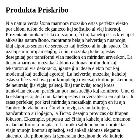
Produkta Priskribo
Nia natura verda ŝtona marmora mozaiko estas perfekta elekto
por aldoni tuŝon de eleganteco kaj sofistiko al viaj internoj.
Prezentante unikan Tictax-dezajnon, ĉi tiuj kaheloj estas kreitaj el
altkvalita natura ŝtono, montrante belajn helverdajn nuancojn,
kiuj alportas senton de sereneco kaj freŝeco al iu ajn spaco. Ĉu
uzataj sur muroj aŭ etaĝoj, ĉi tiuj mozaikaj kaheloj estas
desegnitaj por transformi vian medion en mirindan artverkon. La
tictax -marmora mozaika ŝablono aldonas profundon kaj
teksturon al via dekoracio, igante ĝin ideala elekto por kaj
modernaj kaj tradiciaj agordoj. La helverdaj mozaikaj kaheloj
estas sufiĉe vershavaj por kompletigi diversajn kolorajn skemojn,
de neŭtralaj ĝis viglaj paletoj. Iliaj trankvilaj tonoj kreas
trankvilan etoson, perfektan por malstreĉiĝo kaj komforto. Unu el
la elstaraj ecoj de ĉi tiuj kaheloj estas ilia versatileco en apliko. Ili
estas perfektaj por krei mirindajn mozaikajn murojn en iu ajn
ĉambro de via hejmo. Ĉu vi renovigas vian kuirejon,
banĉambron aŭ loĝejon, la Tictax-dezajno provizas okulfrapan
fokuson. Ekzemple, pripensu uzi ĉi tiujn kahelojn kiel ornamon
malantaŭ forno -dorsplash. La unika ŝablono ne nur protektas
viajn murojn kontraŭ splashoj, sed ankaŭ aldonas eleganta
akcento, kiu plibonigas la ĝeneralan dezajnon de via kuirejo.