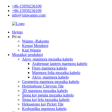
+86-15959236109
+86-15959236109
info@xmwanpo.com
Hejmo
Pri ni
Wanpo -Rakonto
Kernaj Membroj
Kial Wanpo
Mozaikaj produktoj
Akvo -marmora mozaika kahelo
Arabesque lantern marmora kahelo
Floro marmora kahelo
Marmora folia mozaika kahelo
Akvo -marmora kahelo
Geometria marmora mozaika kahelo
Herringbone Chevron Tile
3D marmora mozaika kahelo
Ŝtona kaj metala mozaika kahelo
Ŝtona kaj ŝela mozaika kahelo
Heksagono kaj Picket Tile
Korbopilka marmora kahelo