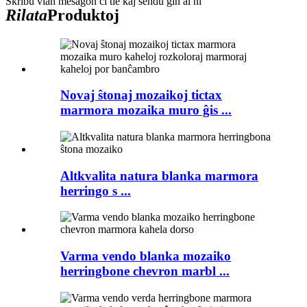
Skribu vian mesaĝon ĉi tie kaj sendu ĝin al ni
Rilata
Produktoj
Novaj ŝtonaj mozaikoj tictax
marmora mozaika muro ĝis ...
Altkvalita natura blanka marmora
herringo s ...
Varma vendo blanka mozaiko
herringbone chevron marbl ...