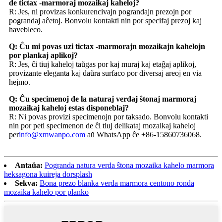
de tictax -marmoraj mozaikaj kaheloj?
R: Jes, ni provizas konkurencivajn pograndajn prezojn por
pograndaj aĉetoj. Bonvolu kontakti nin por specifaj prezoj kaj
havebleco.
Q: Ĉu mi povas uzi tictax -marmorajn mozaikajn kahelojn
por plankaj aplikoj?
R: Jes, ĉi tiuj kaheloj taŭgas por kaj muraj kaj etaĝaj aplikoj,
provizante eleganta kaj daŭra surfaco por diversaj areoj en via
hejmo.
Q: Ĉu specimenoj de la naturaj verdaj ŝtonaj marmoraj
mozaikaj kaheloj estas disponeblaj?
R: Ni povas provizi specimenojn por taksado. Bonvolu kontakti
nin por peti specimenon de ĉi tiuj delikataj mozaikaj kaheloj
per
info@xmwanpo.com
aŭ WhatsApp ĉe +86-15860736068.
Antaŭa:
Pogranda natura verda ŝtona mozaika kahelo marmora
heksagona kuireja dorsplash
Sekva:
Bona prezo blanka verda marmora centono ronda
mozaika kahelo por planko