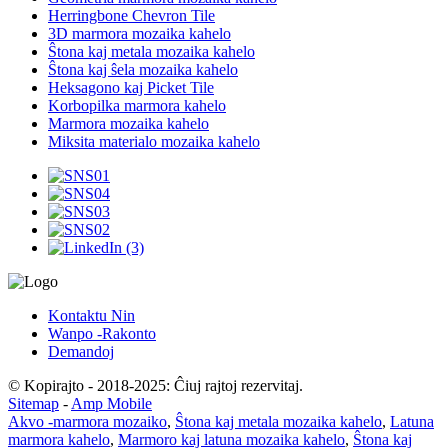
Herringbone Chevron Tile
3D marmora mozaika kahelo
Ŝtona kaj metala mozaika kahelo
Ŝtona kaj ŝela mozaika kahelo
Heksagono kaj Picket Tile
Korbopilka marmora kahelo
Marmora mozaika kahelo
Miksita materialo mozaika kahelo
Kontaktu Nin
Wanpo -Rakonto
Demandoj
© Kopirajto - 2018-2025: Ĉiuj rajtoj rezervitaj.
Sitemap
-
Amp Mobile
Akvo -marmora mozaiko
,
Ŝtona kaj metala mozaika kahelo
,
Latuna
marmora kahelo
,
Marmoro kaj latuna mozaika kahelo
,
Ŝtona kaj