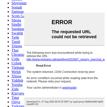
Slovenian
Somali
Samoan
Scots Gaelic
Shona
Sindhi
Sundanese
Swahili
Tajik
Tamil
Telugu
Thai
Ukrainian
Urdu
Uzbek
Vietnamese
Welsh
Xhosa
Yiddish
Yoruba
Zulu
Kinyarwanda
Tatar
Oriya
Turkmen