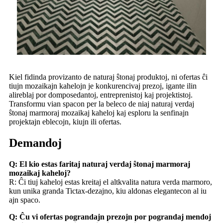
Kiel fidinda provizanto de naturaj ŝtonaj produktoj, ni ofertas ĉi
tiujn mozaikajn kahelojn je konkurencivaj prezoj, igante ilin
alireblaj por domposedantoj, entreprenistoj kaj projektistoj.
Transformu vian spacon per la beleco de niaj naturaj verdaj
ŝtonaj marmoraj mozaikaj kaheloj kaj esploru la senfinajn
projektajn eblecojn, kiujn ili ofertas.
Demandoj
Q: El kio estas faritaj naturaj verdaj ŝtonaj marmoraj
mozaikaj kaheloj?
R: Ĉi tiuj kaheloj estas kreitaj el altkvalita natura verda marmoro,
kun unika granda Tictax-dezajno, kiu aldonas elegantecon al iu
ajn spaco.
Q: Ĉu vi ofertas pograndajn prezojn por pograndaj mendoj