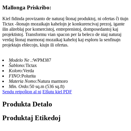
Mallonga Priskribo:
Kiel fidinda provizanto de naturaj ŝtonaj produktoj, ni ofertas ĉi tiujn
Tictax -ŝtonajn mozaikajn kahelojn je konkurencivaj prezoj, igante
ilin alireblaj por komercistoj, entreprenistoj, domposedantoj kaj
projektistoj. Transformu vian spacon per la beleco de niaj naturaj
verdaj ŝtonaj marmoraj mozaikaj kaheloj kaj esploru la senfinajn
projektajn eblecojn, kiujn ili ofertas.
Modelo Ne .:
WPM387
Ŝablono:
Tictax
Koloro:
Verda
FINO:
Polurita
Materia Nomo:
Natura marmoro
Min. Ordo:
50 sq.m (536 sq.ft)
Sendu retpoŝton al ni
Elŝutu kiel PDF
Produkta Detalo
Produktaj Etikedoj