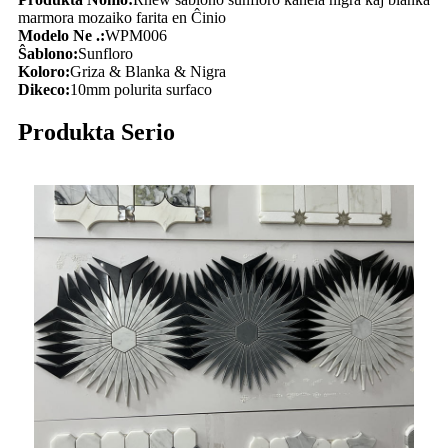
marmora mozaiko farita en Ĉinio
Modelo Ne .:
WPM006
Ŝablono:
Sunfloro
Koloro:
Griza & Blanka & Nigra
Dikeco:
10mm polurita surfaco
Produkta Serio