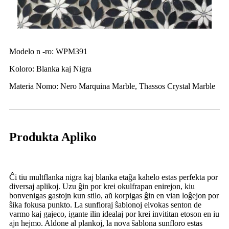
Modelo n -ro: WPM391
Koloro: Blanka kaj Nigra
Materia Nomo: Nero Marquina Marble, Thassos Crystal Marble
Produkta Apliko
Ĉi tiu multflanka nigra kaj blanka etaĝa kahelo estas perfekta por
diversaj aplikoj. Uzu ĝin por krei okulfrapan enirejon, kiu
bonvenigas gastojn kun stilo, aŭ korpigas ĝin en vian loĝejon por
ŝika fokusa punkto. La sunfloraj ŝablonoj elvokas senton de
varmo kaj gajeco, igante ilin idealaj por krei invititan etoson en iu
ajn hejmo. Aldone al plankoj, la nova ŝablona sunfloro estas