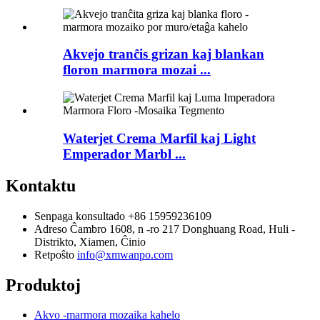
Akvejo tranĉis grizan kaj blankan
floron marmora mozai ...
Waterjet Crema Marfil kaj Light
Emperador Marbl ...
Kontaktu
Senpaga konsultado
+86 15959236109
Adreso
Ĉambro 1608, n -ro 217 Donghuang Road, Huli -
Distrikto, Xiamen, Ĉinio
Retpoŝto
info@xmwanpo.com
Produktoj
Akvo -marmora mozaika kahelo