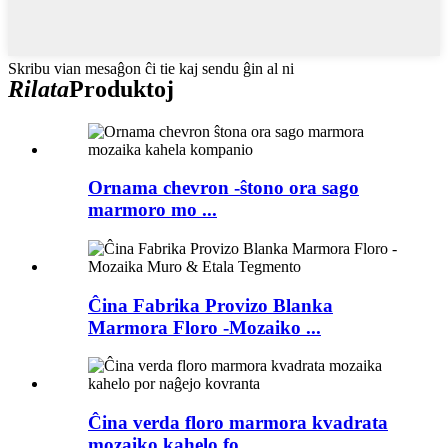
Skribu vian mesaĝon ĉi tie kaj sendu ĝin al ni
Rilata
Produktoj
Ornama chevron -ŝtono ora sago
marmoro mo ...
Ĉina Fabrika Provizo Blanka
Marmora Floro -Mozaiko ...
Ĉina verda floro marmora kvadrata
mozaiko kahelo fo ...