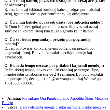
Q: Ĉu ĉi tiuj kaheloj povas esti uzataj en malsekaj areoj, kiel
banĉambroj?
R: Jes, la novaj ŝablonaj sunfloraj kaheloj taŭgas por malsekaj
areoj, igante ilin idealaj por banĉambroj kaj duŝaj muroj.
Q: Ĉu ĉi tiuj kaheloj povas esti uzataj por subĉielaj aplikoj?
R: Dum ĉefe desegnitaj por endoma uzo, ili povas esti uzataj
subĉiele en kovritaj areoj kun taŭga sigelado kaj instalado.
Q: Ĉu vi ofertas pograndajn prezojn por pograndaj
mendoj?
R: Jes, ni provizas konkurencivajn pograndajn prezojn por
pograndaj aĉetoj. Bonvolu kontakti specifajn prezojn kaj
haveblecon.
Q: Kiom da tempo necesas por prilabori kaj sendi mendojn?
R: Prilaboraj tempoj povas varii laŭ ordo kaj personigo. Tipe,
mendoj estas prilaboritaj ene de 2-4 semajnoj. Bonvolu kontakti
nin por specifaj detaloj per
info@xmwanpo.com
kaj WhatsApp:
+8615860736068.
Antaŭa:
Pluvarbaro Ora Paralelogramo Agordita Ŝtona Mozaika
Banejo
Sekva:
Daŭra eleganta orienta blanka marmora planko mozaika