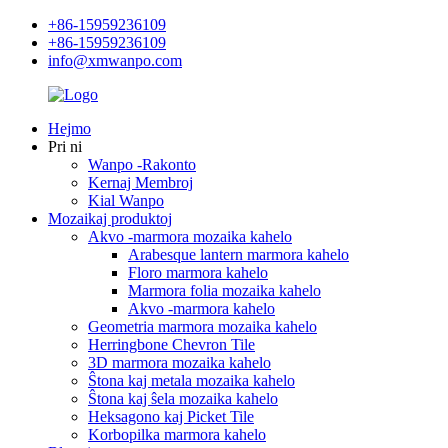
+86-15959236109
+86-15959236109
info@xmwanpo.com
Hejmo
Pri ni
Wanpo -Rakonto
Kernaj Membroj
Kial Wanpo
Mozaikaj produktoj
Akvo -marmora mozaika kahelo
Arabesque lantern marmora kahelo
Floro marmora kahelo
Marmora folia mozaika kahelo
Akvo -marmora kahelo
Geometria marmora mozaika kahelo
Herringbone Chevron Tile
3D marmora mozaika kahelo
Ŝtona kaj metala mozaika kahelo
Ŝtona kaj ŝela mozaika kahelo
Heksagono kaj Picket Tile
Korbopilka marmora kahelo