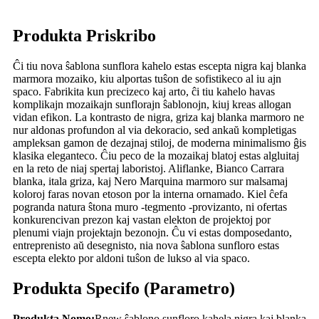
Produkta Priskribo
Ĉi tiu nova ŝablona sunflora kahelo estas escepta nigra kaj blanka
marmora mozaiko, kiu alportas tuŝon de sofistikeco al iu ajn
spaco. Fabrikita kun precizeco kaj arto, ĉi tiu kahelo havas
komplikajn mozaikajn sunflorajn ŝablonojn, kiuj kreas allogan
vidan efikon. La kontrasto de nigra, griza kaj blanka marmoro ne
nur aldonas profundon al via dekoracio, sed ankaŭ kompletigas
ampleksan gamon de dezajnaj stiloj, de moderna minimalismo ĝis
klasika eleganteco. Ĉiu peco de la mozaikaj blatoj estas algluitaj
en la reto de niaj spertaj laboristoj. Aliflanke, Bianco Carrara
blanka, itala griza, kaj Nero Marquina marmoro sur malsamaj
koloroj faras novan etoson por la interna ornamado. Kiel ĉefa
pogranda natura ŝtona muro -tegmento -provizanto, ni ofertas
konkurencivan prezon kaj vastan elekton de projektoj por
plenumi viajn projektajn bezonojn. Ĉu vi estas domposedanto,
entreprenisto aŭ desegnisto, nia nova ŝablona sunfloro estas
escepta elekto por aldoni tuŝon de lukso al via spaco.
Produkta Specifo (Parametro)
Produkta Nomo:
Rnew ŝablono sunfloro kahela nigra kaj blanka