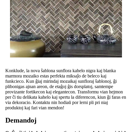
Konklude, la nova ŝablona sunflora kahelo nigra kaj blanka
marmora mozaiko estas perfekta miksaĵo de beleco kaj
funkcieco. Kun ĝiaj mirindaj mozaikaj sunfloraj ŝablonoj, ĝi
plibonigas ajnan areon, de etaĝoj ĝis dorsplatoj, samtempe
provizante fortikecon kaj elegantecon. Transformu vian hejmon
per ĉi tiu delikata kahelo kaj spertu la diferencon, kiun ĝi faras en
via dekoracio. Kontaktu nin hodiaŭ por lerni pli pri niaj
produktoj kaj fari vian mendon!
Demandoj