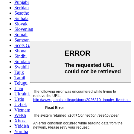
Punjabi
Serbian
Sesotho
Sinhala
Slovak
Slovenian
Somali
Samoan
Scots Gaelic
Shona
Sindhi
Sundanese
Swahili
Tajik
Tamil
Telugu
Thai
Ukrainian
Urdu
Uzbek
Vietnamese
Welsh
Xhosa
Yiddish
Yoruba