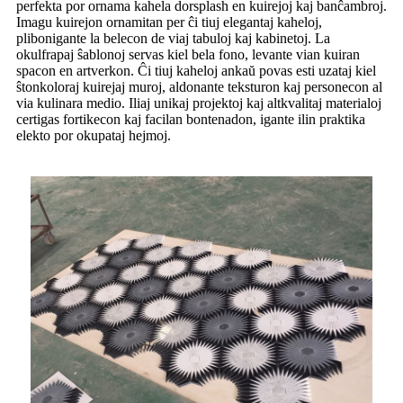
perfekta por ornama kahela dorsplash en kuirejoj kaj banĉambroj.
Imagu kuirejon ornamitan per ĉi tiuj elegantaj kaheloj,
plibonigante la belecon de viaj tabuloj kaj kabinetoj. La
okulfrapaj ŝablonoj servas kiel bela fono, levante vian kuiran
spacon en artverkon. Ĉi tiuj kaheloj ankaŭ povas esti uzataj kiel
ŝtonkoloraj kuirejaj muroj, aldonante teksturon kaj personecon al
via kulinara medio. Iliaj unikaj projektoj kaj altkvalitaj materialoj
certigas fortikecon kaj facilan bontenadon, igante ilin praktika
elekto por okupataj hejmoj.