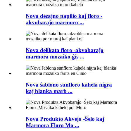
Nova dezajno papilio kaj floro -
akvobaraĵo marmoro ...
Nova delikata floro -akvobaraĵo
marmora mozaiko ĝis ...
Nova ŝablono sunfloro kahela nigra
kaj blanka marb ...
Nova Produkto Akvejo -Ŝelo kaj
Marmora Floro Mo ...