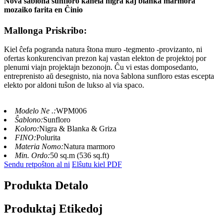
Nova ŝablona sunfloro kahela nigra kaj blanka marmora
mozaiko farita en Ĉinio
Mallonga Priskribo:
Kiel ĉefa pogranda natura ŝtona muro -tegmento -provizanto, ni
ofertas konkurencivan prezon kaj vastan elekton de projektoj por
plenumi viajn projektajn bezonojn. Ĉu vi estas domposedanto,
entreprenisto aŭ desegnisto, nia nova ŝablona sunfloro estas escepta
elekto por aldoni tuŝon de lukso al via spaco.
Modelo Ne .:
WPM006
Ŝablono:
Sunfloro
Koloro:
Nigra & Blanka & Griza
FINO:
Polurita
Materia Nomo:
Natura marmoro
Min. Ordo:
50 sq.m (536 sq.ft)
Sendu retpoŝton al ni
Elŝutu kiel PDF
Produkta Detalo
Produktaj Etikedoj