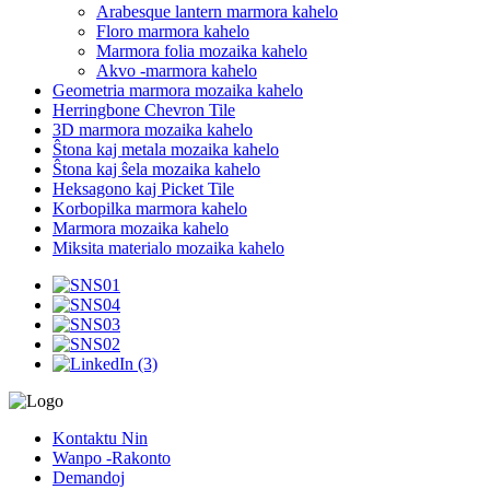
Arabesque lantern marmora kahelo
Floro marmora kahelo
Marmora folia mozaika kahelo
Akvo -marmora kahelo
Geometria marmora mozaika kahelo
Herringbone Chevron Tile
3D marmora mozaika kahelo
Ŝtona kaj metala mozaika kahelo
Ŝtona kaj ŝela mozaika kahelo
Heksagono kaj Picket Tile
Korbopilka marmora kahelo
Marmora mozaika kahelo
Miksita materialo mozaika kahelo
Kontaktu Nin
Wanpo -Rakonto
Demandoj