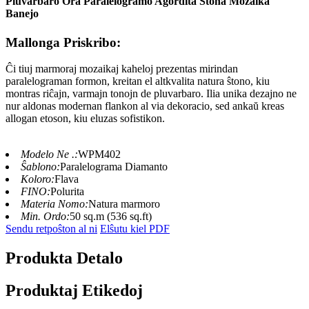
Pluvarbaro Ora Paralelogramo Agordita Ŝtona Mozaika
Banejo
Mallonga Priskribo:
Ĉi tiuj marmoraj mozaikaj kaheloj prezentas mirindan
paralelograman formon, kreitan el altkvalita natura ŝtono, kiu
montras riĉajn, varmajn tonojn de pluvarbaro. Ilia unika dezajno ne
nur aldonas modernan flankon al via dekoracio, sed ankaŭ kreas
allogan etoson, kiu eluzas sofistikon.
Modelo Ne .:
WPM402
Ŝablono:
Paralelograma Diamanto
Koloro:
Flava
FINO:
Polurita
Materia Nomo:
Natura marmoro
Min. Ordo:
50 sq.m (536 sq.ft)
Sendu retpoŝton al ni
Elŝutu kiel PDF
Produkta Detalo
Produktaj Etikedoj