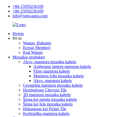
+86-15959236109
+86-15959236109
info@xmwanpo.com
Hejmo
Pri ni
Wanpo -Rakonto
Kernaj Membroj
Kial Wanpo
Mozaikaj produktoj
Akvo -marmora mozaika kahelo
Arabesque lantern marmora kahelo
Floro marmora kahelo
Marmora folia mozaika kahelo
Akvo -marmora kahelo
Geometria marmora mozaika kahelo
Herringbone Chevron Tile
3D marmora mozaika kahelo
Ŝtona kaj metala mozaika kahelo
Ŝtona kaj ŝela mozaika kahelo
Heksagono kaj Picket Tile
Korbopilka marmora kahelo