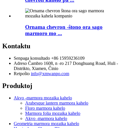
Ornama chevron -ŝtono ora sago
marmoro mo ...
Kontaktu
Senpaga konsultado
+86 15959236109
Adreso
Ĉambro 1608, n -ro 217 Donghuang Road, Huli -
Distrikto, Xiamen, Ĉinio
Retpoŝto
info@xmwanpo.com
Produktoj
Akvo -marmora mozaika kahelo
Arabesque lantern marmora kahelo
Floro marmora kahelo
Marmora folia mozaika kahelo
Akvo -marmora kahelo
Geometria marmora mozaika kahelo