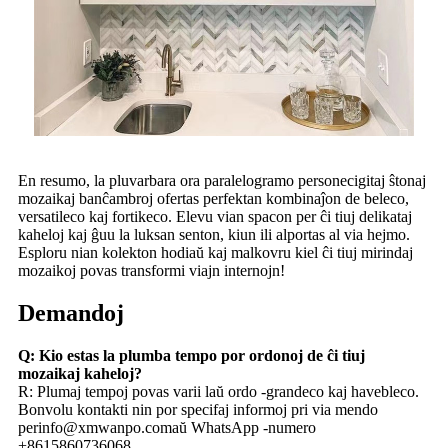
En resumo, la pluvarbara ora paralelogramo personecigitaj ŝtonaj
mozaikaj banĉambroj ofertas perfektan kombinaĵon de beleco,
versatileco kaj fortikeco. Elevu vian spacon per ĉi tiuj delikataj
kaheloj kaj ĝuu la luksan senton, kiun ili alportas al via hejmo.
Esploru nian kolekton hodiaŭ kaj malkovru kiel ĉi tiuj mirindaj
mozaikoj povas transformi viajn internojn!
Demandoj
Q: Kio estas la plumba tempo por ordonoj de ĉi tiuj
mozaikaj kaheloj?
R: Plumaj tempoj povas varii laŭ ordo -grandeco kaj havebleco.
Bonvolu kontakti nin por specifaj informoj pri via mendo
per
info@xmwanpo.com
aŭ WhatsApp -numero
+8615860736068.