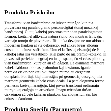
Produkta Priskribo
Transformu vian banĉambron en luksan retiriĝon kun nia
pluvarbara ora paralelogramo personecigitaj ŝtonaj mozaikaj
banĉambroj. Ĉi tiuj kaheloj prezentas mirindan paralelograman
formon, kreitan el altkvalita natura ŝtono, kiu montras la riĉajn,
varmajn tonojn de pluvarbaro. Ilia unika dezajno ne nur aldonas
modernan flankon al via dekoracio, sed ankaŭ kreas allogan
etoson, kiu eluzas sofistikon. Unu el la ŝlosilaj elstaraĵoj de ĉi tiuj
kaheloj estas ilia versatileco. Kiel parto de nia premio -kolekto, ili
povas esti perfekte integritaj en iu ajn spaco, ĉu vi celas plibonigi
vian banĉambron, kuirejon aŭ eĉ loĝejon. La diamanta marmora
kahela ŝablono aldonas profundon kaj teksturon, igante ilin
perfekta elekto por krei okulfrapan muron aŭ elegantan
dorsplash. Por tiuj, kiuj interesiĝas pri geometriaj desegnoj, nia
marmora geometria kahelo estas ideala. La paralelograma formo
permesas kreivajn aranĝojn, kiuj povas transformi ordinarajn
murojn kaj etaĝojn en artverkon. Imagu mirindan duŝan
ĉirkaŭaĵon aŭ bele kahelan plankon, kiu allogas iun ajn, kiu
eniras la ĉambron.
Produkta Specifo (Parametro)