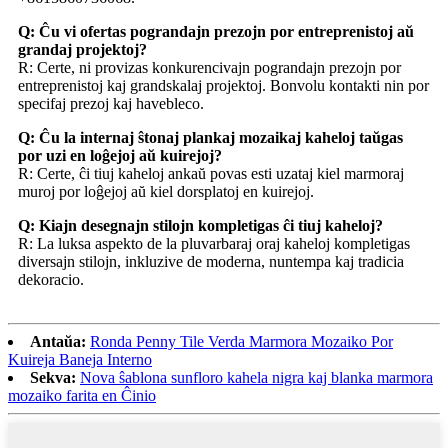
Q: Ĉu vi ofertas pograndajn prezojn por entreprenistoj aŭ
grandaj projektoj?
R: Certe, ni provizas konkurencivajn pograndajn prezojn por
entreprenistoj kaj grandskalaj projektoj. Bonvolu kontakti nin por
specifaj prezoj kaj havebleco.
Q: Ĉu la internaj ŝtonaj plankaj mozaikaj kaheloj taŭgas
por uzi en loĝejoj aŭ kuirejoj?
R: Certe, ĉi tiuj kaheloj ankaŭ povas esti uzataj kiel marmoraj
muroj por loĝejoj aŭ kiel dorsplatoj en kuirejoj.
Q: Kiajn desegnajn stilojn kompletigas ĉi tiuj kaheloj?
R: La luksa aspekto de la pluvarbaraj oraj kaheloj kompletigas
diversajn stilojn, inkluzive de moderna, nuntempa kaj tradicia
dekoracio.
Antaŭa:
Ronda Penny Tile Verda Marmora Mozaiko Por
Kuireja Baneja Interno
Sekva:
Nova ŝablona sunfloro kahela nigra kaj blanka marmora
mozaiko farita en Ĉinio