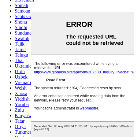
Somali
Samoan
Scots Gaelic
Shona
Sindhi
Sundanese
Swahili
Tajik
Tamil
Telugu
Thai
Ukrainian
Urdu
Uzbek
Vietnamese
Welsh
Xhosa
Yiddish
Yoruba
Zulu
Kinyarwanda
Tatar
Oriya
Turkmen