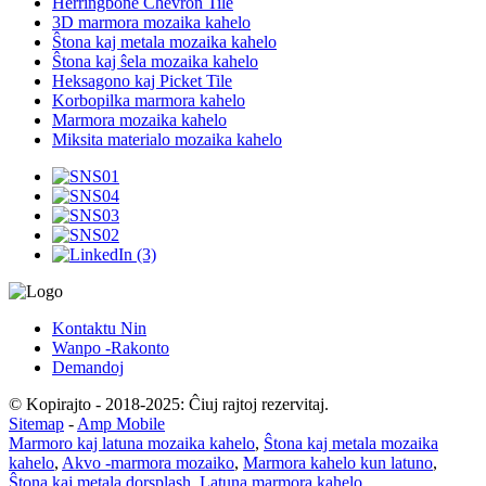
Herringbone Chevron Tile
3D marmora mozaika kahelo
Ŝtona kaj metala mozaika kahelo
Ŝtona kaj ŝela mozaika kahelo
Heksagono kaj Picket Tile
Korbopilka marmora kahelo
Marmora mozaika kahelo
Miksita materialo mozaika kahelo
Kontaktu Nin
Wanpo -Rakonto
Demandoj
© Kopirajto - 2018-2025: Ĉiuj rajtoj rezervitaj.
Sitemap
-
Amp Mobile
Marmoro kaj latuna mozaika kahelo
,
Ŝtona kaj metala mozaika
kahelo
,
Akvo -marmora mozaiko
,
Marmora kahelo kun latuno
,
Ŝtona kaj metala dorsplash
,
Latuna marmora kahelo
,