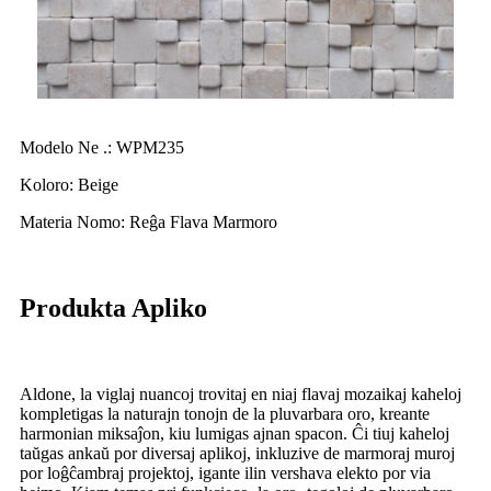
Modelo Ne .: WPM235
Koloro: Beige
Materia Nomo: Reĝa Flava Marmoro
Produkta Apliko
Aldone, la viglaj nuancoj trovitaj en niaj flavaj mozaikaj kaheloj
kompletigas la naturajn tonojn de la pluvarbara oro, kreante
harmonian miksaĵon, kiu lumigas ajnan spacon. Ĉi tiuj kaheloj
taŭgas ankaŭ por diversaj aplikoj, inkluzive de marmoraj muroj
por loĝĉambraj projektoj, igante ilin vershava elekto por via