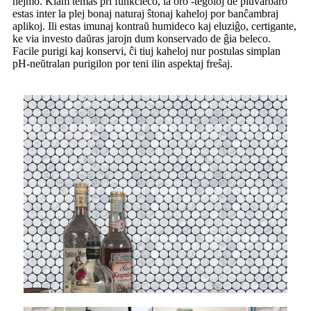
hejmo. Kiam temas pri funkcieco, la oro -tegoloj de pluvarbaro
estas inter la plej bonaj naturaj ŝtonaj kaheloj por banĉambraj
aplikoj. Ili estas imunaj kontraŭ humideco kaj eluziĝo, certigante,
ke via investo daŭras jarojn dum konservado de ĝia beleco.
Facile purigi kaj konservi, ĉi tiuj kaheloj nur postulas simplan
pH-neŭtralan purigilon por teni ilin aspektaj freŝaj.