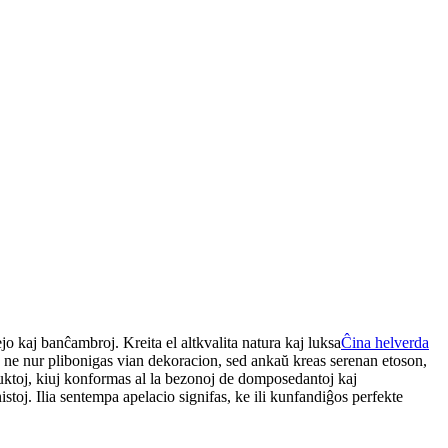
 kaj banĉambroj. Kreita el altkvalita natura kaj luksa
Ĉina helverda
j ne nur plibonigas vian dekoracion, sed ankaŭ kreas serenan etoson,
roduktoj, kiuj konformas al la bezonoj de domposedantoj kaj
istoj. Ilia sentempa apelacio signifas, ke ili kunfandiĝos perfekte