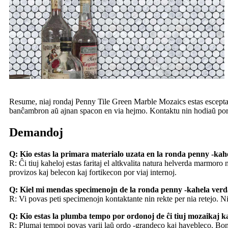
Resume, niaj rondaj Penny Tile Green Marble Mozaics estas escepta elek
banĉambron aŭ ajnan spacon en via hejmo. Kontaktu nin hodiaŭ por lern
Demandoj
Q: Kio estas la primara materialo uzata en la ronda penny -k
R: Ĉi tiuj kaheloj estas faritaj el altkvalita natura helverda marmor
provizos kaj belecon kaj fortikecon por viaj internoj.
Q: Kiel mi mendas specimenojn de la ronda penny -kahela ve
R: Vi povas peti specimenojn kontaktante nin rekte per nia retejo. Ni
Q: Kio estas la plumba tempo por ordonoj de ĉi tiuj mozaikaj k
R: Plumaj tempoj povas varii laŭ ordo -grandeco kaj havebleco. Bonv