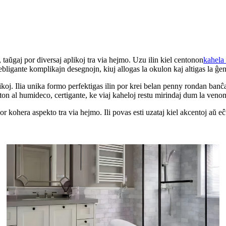
taŭgaj por diversaj aplikoj tra via hejmo. Uzu ilin kiel centonon
kahela 
gante komplikajn desegnojn, kiuj allogas la okulon kaj altigas la ĝene
likoj. Ilia unika formo perfektigas ilin por krei belan penny rondan ba
on al humideco, certigante, ke viaj kaheloj restu mirindaj dum la venont
or kohera aspekto tra via hejmo. Ili povas esti uzataj kiel akcentoj aŭ e