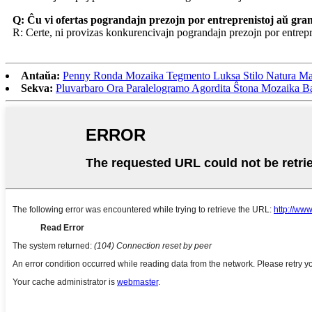
Q: Ĉu vi ofertas pograndajn prezojn por entreprenistoj aŭ gra
R: Certe, ni provizas konkurencivajn pograndajn prezojn por entrepre
Antaŭa:
Penny Ronda Mozaika Tegmento Luksa Stilo Natura M
Sekva:
Pluvarbaro Ora Paralelogramo Agordita Ŝtona Mozaika B