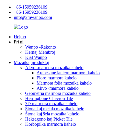
+86-15959236109
+86-15959236109
info@xmwanpo.com
Hejmo
Pri ni
Wanpo -Rakonto
Kernaj Membroj
Kial Wanpo
Mozaikaj produktoj
Akvo -marmora mozaika kahelo
Arabesque lantern marmora kahelo
Floro marmora kahelo
Marmora folia mozaika kahelo
Akvo -marmora kahelo
Geometria marmora mozaika kahelo
Herringbone Chevron Tile
3D marmora mozaika kahelo
Ŝtona kaj metala mozaika kahelo
Ŝtona kaj ŝela mozaika kahelo
Heksagono kaj Picket Tile
Korbopilka marmora kahelo