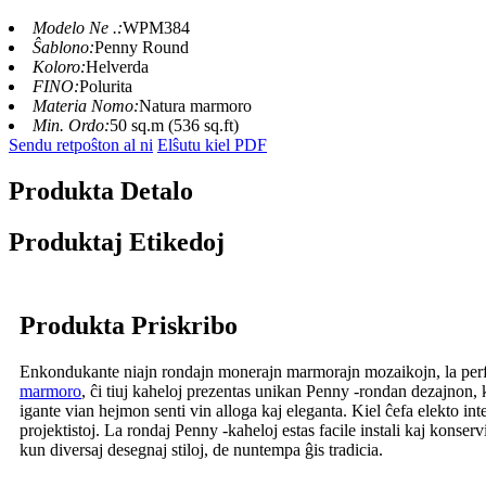
Modelo Ne .:
WPM384
Ŝablono:
Penny Round
Koloro:
Helverda
FINO:
Polurita
Materia Nomo:
Natura marmoro
Min. Ordo:
50 sq.m (536 sq.ft)
Sendu retpoŝton al ni
Elŝutu kiel PDF
Produkta Detalo
Produktaj Etikedoj
Produkta Priskribo
Enkondukante niajn rondajn monerajn marmorajn mozaikojn, la perfekta
marmoro
, ĉi tiuj kaheloj prezentas unikan Penny -rondan dezajnon,
igante vian hejmon senti vin alloga kaj eleganta. Kiel ĉefa elekto in
projektistoj. La rondaj Penny -kaheloj estas facile instali kaj konser
kun diversaj desegnaj stiloj, de nuntempa ĝis tradicia.