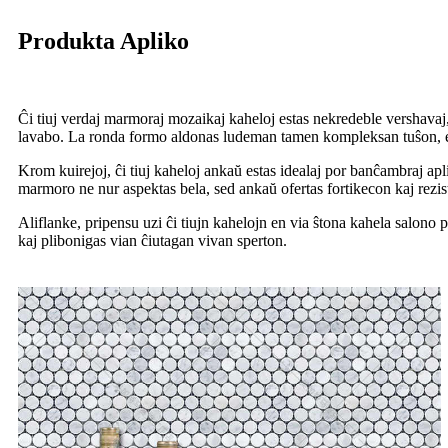
Produkta Apliko
Ĉi tiuj verdaj marmoraj mozaikaj kaheloj estas nekredeble vershavaj, 
lavabo. La ronda formo aldonas ludeman tamen kompleksan tuŝon, ebli
Krom kuirejoj, ĉi tiuj kaheloj ankaŭ estas idealaj por banĉambraj ap
marmoro ne nur aspektas bela, sed ankaŭ ofertas fortikecon kaj rezist
Aliflanke, pripensu uzi ĉi tiujn kahelojn en via ŝtona kahela salono p
kaj plibonigas vian ĉiutagan vivan sperton.