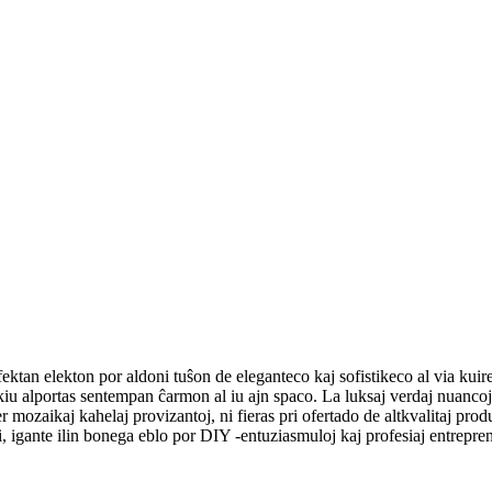
n elekton por aldoni tuŝon de eleganteco kaj sofistikeco al via kuirejo
 kiu alportas sentempan ĉarmon al iu ajn spaco. La luksaj verdaj nuanco
ter mozaikaj kahelaj provizantoj, ni fieras pri ofertado de altkvalitaj p
vi, igante ilin bonega eblo por DIY -entuziasmuloj kaj profesiaj entrepren