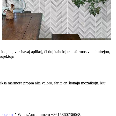
ktoj kaj vershavaj aplikoj, ĉi tiuj kaheloj transformos vian kuirejon,
rojektojn!
luksa marmora propra alta valoro, farita en ŝtonajn mozaikojn, kiuj
po.com
aŭ WhatsApp -numero +8615860736068.