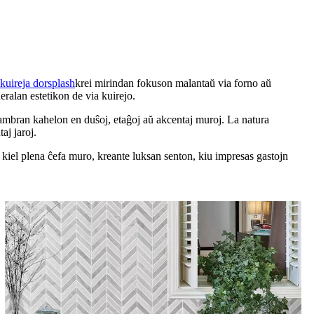
kuireja dorsplash
krei mirindan fokuson malantaŭ via forno aŭ
ralan estetikon de via kuirejo.
nĉambran kahelon en duŝoj, etaĝoj aŭ akcentaj muroj. La natura
aj jaroj.
ĉ kiel plena ĉefa muro, kreante luksan senton, kiu impresas gastojn