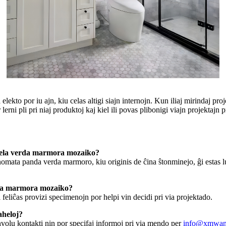
to por iu ajn, kiu celas altigi siajn internojn. Kun iliaj mirindaj proje
i pli pri niaj produktoj kaj kiel ili povas plibonigi viajn projektajn p
ahela verda marmora mozaiko?
o nomata panda verda marmoro, kiu originis de ĉina ŝtonminejo, ĝi estas 
rda marmora mozaiko?
 feliĉas provizi specimenojn por helpi vin decidi pri via projektado.
aheloj?
olu kontakti nin por specifaj informoj pri via mendo per
info@xmwan