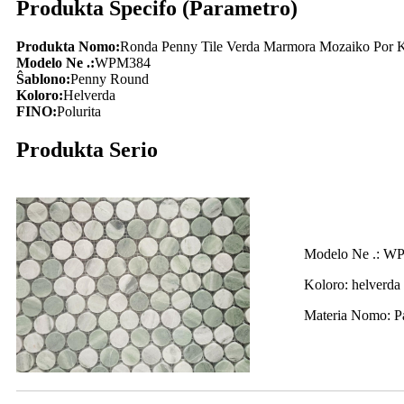
Produkta Specifo (Parametro)
Produkta Nomo:
Ronda Penny Tile Verda Marmora Mozaiko Por Ku
Modelo Ne .:
WPM384
Ŝablono:
Penny Round
Koloro:
Helverda
FINO:
Polurita
Produkta Serio
Modelo Ne .: W
Koloro: helverda
Materia Nomo: P