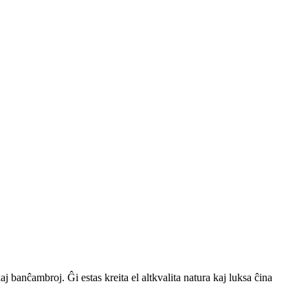
j banĉambroj. Ĝi estas kreita el altkvalita natura kaj luksa ĉina